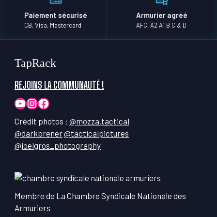
Paiement sécurisé
Armurier agréé
CB, Visa, Mastercard
AFCI A2 A1 B C & D
TapRack
REJOINS LA COMMUNAUTÉ !
YouTube
Instagram
Facebook
Crédit photos :
@mozza.tactical
@darkbrener
@tacticalpictures
@joelgros_photography
Membre de La Chambre Syndicale Nationale des
Armuriers