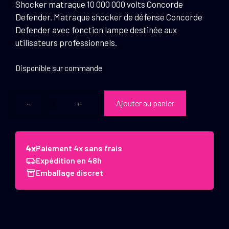
Shocker matraque 10 000 000 volts Concorde
Defender. Matraque shocker de défense Concorde
Defender avec fonction lampe destinée aux
utilisateurs professionnels.
Disponible sur commande
Ajouter au panier
quantité
de
Shocker
matraque
Paiement 4x sans frais
10
Expédition en 48h
000
Emballage discret
volts
Concorde
Defender