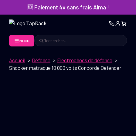
Aller
🆕 Paiement 4x sans frais Alma !
au
contenu
MENU
Rechercher
Accueil
Défense
Electrochocs de défense
Shocker matraque 10 000 volts Concorde Defender