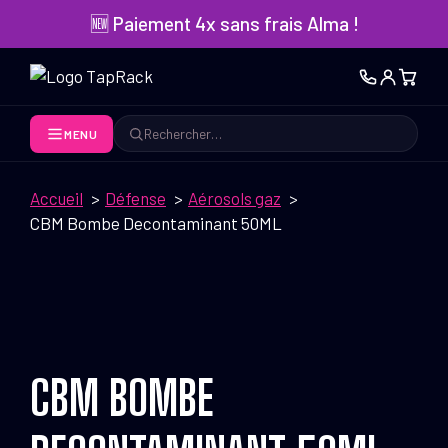
Aller
🆕 Paiement 4x sans frais Alma !
au
contenu
MENU
Rechercher
Accueil
Défense
Aérosols gaz
CBM Bombe Decontaminant 50ML
CBM BOMBE