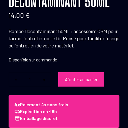
DECONTAMINANT 50ML
14,00
€
Bombe Decontaminant 50ML : accessoire CBM pour
l’arme, l’entretien ou le tir. Pensé pour faciliter l’usage
ou l’entretien de votre matériel.
Disponible sur commande
Ajouter au panier
quantité
de
CBM
Bombe
Paiement 4x sans frais
Decontaminant
Expédition en 48h
50ML
Emballage discret