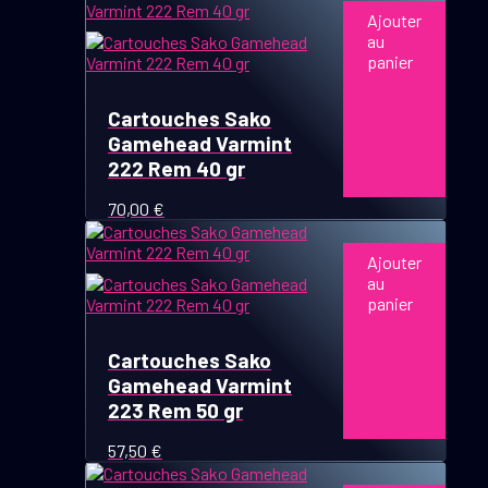
prix :
Ajouter
page
83,50 €
au
du
à
panier
produit
140,00 €
Cartouches Sako
Gamehead Varmint
222 Rem 40 gr
70,00
€
Ajouter
au
panier
Cartouches Sako
Gamehead Varmint
223 Rem 50 gr
57,50
€