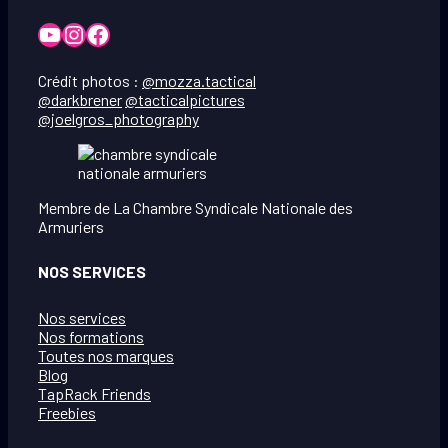
YouTube
Instagram
Facebook
Crédit photos :
@mozza.tactical
@darkbrener
@tacticalpictures
@joelgros_photography
Membre de La Chambre Syndicale Nationale des
Armuriers
NOS SERVICES
Nos services
Nos formations
Toutes nos marques
Blog
TapRack Friends
Freebies