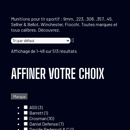
Munitions pour tir sportif : 9mm, .223, .308, .357, .45.
Sellier & Bellot, Winchester, Fiocchi. Toutes marques et
tous calibres. Découvrez.
Affichage de 1–48 sur 513 résultats
AFFINER VOTRE CHOIX
Marque
ASG
(3)
Barrett
(1)
Crosman
(10)
Daniel Defense
(7)
Davide Pedersoli & C
(1)