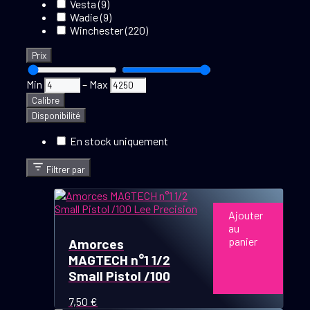
Vesta
(9)
Wadie
(9)
Winchester
(220)
Prix
Min
–
Max
Calibre
Disponibilité
En stock uniquement
Filtrer par
Ajouter
au
panier
Amorces
MAGTECH n°1 1/2
Small Pistol /100
7,50
€