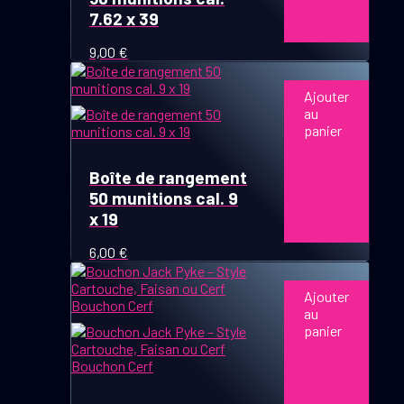
7.62 x 39
9,00
€
Ajouter
au
panier
Boîte de rangement
50 munitions cal. 9
x 19
6,00
€
Ajouter
au
panier