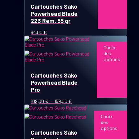
Cartouches Sako
Powerhead Blade
223 Rem. 55 gr
64,00
€
Ce
produit
Choix
a
des
plusieurs
options
variations.
Les
options
Cartouches Sako
peuvent
Powerhead Blade
être
Pro
choisies
sur
Plage
109,00
€
–
159,00
€
la
de
Ce
page
prix :
produit
du
Choix
109,00 €
a
produit
des
à
plusieurs
options
159,00 €
variations.
Cartouches Sako
Les