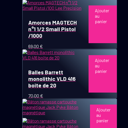
Ajouter
au
panier
Amorces MAGTECH
n°1 1/2 Small Pistol
/1000
69,00
€
Ajouter
au
panier
Balles Barrett
monolithic VLD 416
boite de 20
70,00
€
Ajouter
au
panier