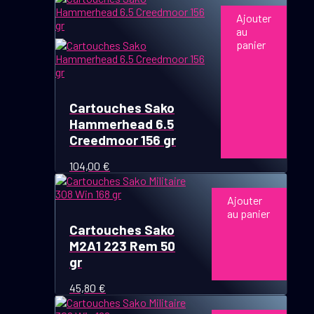
du
prix :
Ajouter
produit
74,00 €
au
à
panier
186,00 €
Cartouches Sako
Hammerhead 6.5
Creedmoor 156 gr
104,00
€
Ajouter
au panier
Cartouches Sako
M2A1 223 Rem 50
gr
45,80
€