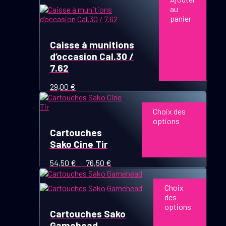
au
panier
Caisse à munitions
d’occasion Cal.30 /
7.62
29,00
€
Ce
produit
Choix des
a
options
plusieurs
Cartouches
variations.
Sako Cine Tir
Les
options
Plage
54,50
€
–
76,50
€
peuvent
de
Ce
être
prix :
produit
choisies
Choix
54,50 €
a
sur
des
à
plusieurs
la
options
76,50 €
variations.
page
Cartouches Sako
Les
du
Gamehead