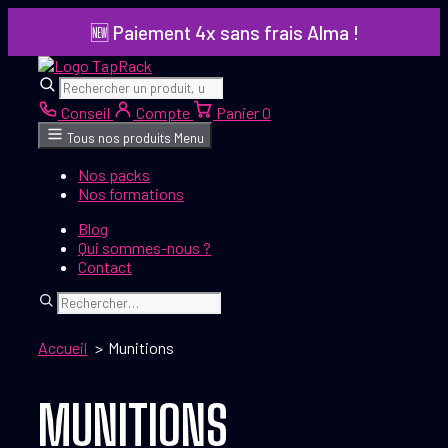
Aller
🆕 Paiement 4x sans frais Alma !
au
contenu
Rechercher
Rechercher
Conseil
Compte
Panier
0
Tous nos produits
Menu
Nos packs
Nos formations
Blog
Qui sommes-nous ?
Contact
Rechercher
Accueil
Munitions
MUNITIONS