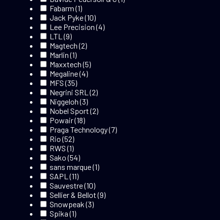
Fabarm
(1)
Jack Pyke
(10)
Lee Precision
(4)
LTL
(9)
Magtech
(2)
Marlin
(1)
Maxxtech
(5)
Megaline
(4)
MFS
(35)
Negrini SRL
(2)
Niggeloh
(3)
Nobel Sport
(2)
Powair
(18)
Praga Technology
(7)
Rio
(52)
RWS
(1)
Sako
(54)
sans marque
(1)
SAPL
(11)
Sauvestre
(10)
Sellier & Bellot
(9)
Snowpeak
(3)
Spika
(1)