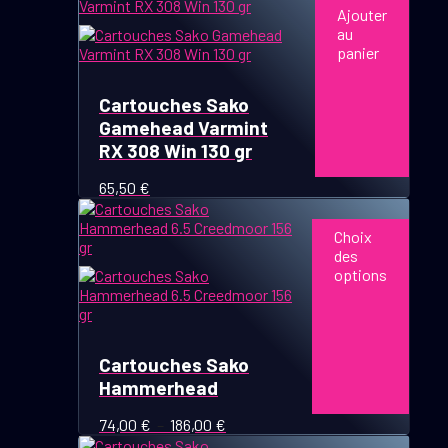
Ajouter
au
panier
Cartouches Sako
Gamehead Varmint
RX 308 Win 130 gr
65,50
€
Ce
produit
Choix
a
des
plusieurs
options
variations.
Les
options
peuvent
être
Cartouches Sako
choisies
Hammerhead
sur
la
Plage
74,00
€
–
186,00
€
page
de