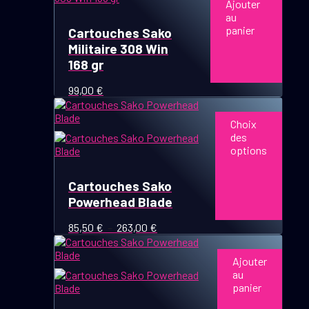
Ajouter
au
panier
Cartouches Sako
Militaire 308 Win
168 gr
99,00
€
Ce
produit
Choix
a
des
plusieurs
options
variations.
Les
options
Cartouches Sako
peuvent
Powerhead Blade
être
choisies
Plage
85,50
€
–
263,00
€
sur
de
la
prix :
Ajouter
page
85,50 €
au
du
à
panier
produit
263,00 €