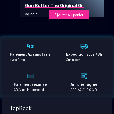
Gun Butter The Original Oil
29,99
€
Ajouter au panier
Paiement 4x sans frais
Expédition sous 48h
avec Alma
Sur stock
Paiement sécurisé
Armurier agréé
CB, Visa, Mastercard
AFCI A2 A1 B C & D
TapRack