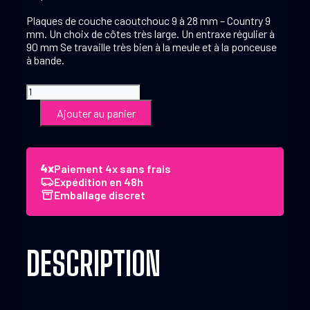
Plaques de couche caoutchouc 9 à 28 mm – Country 9
mm. Un choix de côtes très large. Un entraxe régulier à
90 mm Se travaille très bien à la meule et à la ponceuse
à bande.
quantité
de
Ajouter au panier
Plaques
de
couche
caoutchouc
Paiement 4x sans frais
9
Expédition en 48h
à
Emballage discret
28
mm
-
Country
9
DESCRIPTION
mm