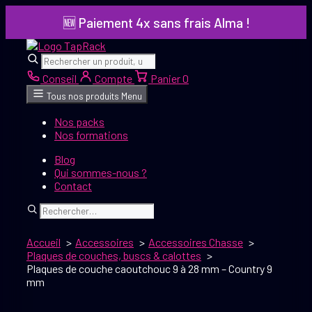
Aller
🆕 Paiement 4x sans frais Alma !
au
contenu
Rechercher
Rechercher
Conseil
Compte
Panier
0
Tous nos produits
Menu
Nos packs
Nos formations
Blog
Qui sommes-nous ?
Contact
Rechercher
Accueil
Accessoires
Accessoires Chasse
Plaques de couches, buscs & calottes
Plaques de couche caoutchouc 9 à 28 mm – Country 9
mm