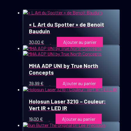
« L Art du Spotter » de Benoit
Bauduin
30,00
€
Ajouter au panier
MHA ADP UNI by True North
Concepts
39,99
€
Ajouter au panier
Holosun Laser 321G – Couleur:
Vert IR + LED IR
19,00
€
Ajouter au panier