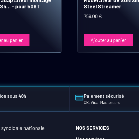
Sh… – pour 509T
Steel Streamer
759,00
€
r au panier
Ajouter au panier
ion sous 48h
Paiement sécurisé
CB, Visa, Mastercard
NOS SERVICES
Nos services