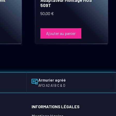
509T
50,00
€
Ajouter au panier
Armurier agréé
AFCI A2 A1 B C & D
INFORMATIONS LÉGALES
Mentions légales