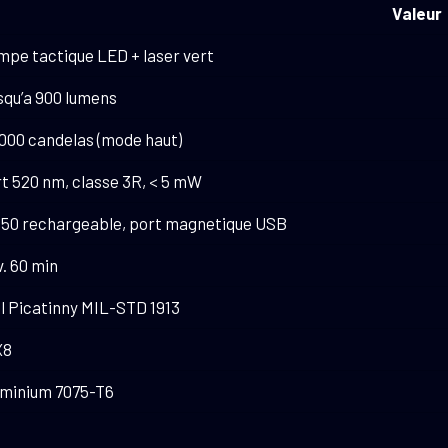
Valeur
pe tactique LED + laser vert
squ’a 900 lumens
000 candelas (mode haut)
t 520 nm, classe 3R, < 5 mW
350 rechargeable, port magnetique USB
. 60 min
l Picatinny MIL-STD 1913
X8
uminium 7075-T6