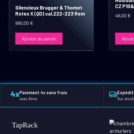
CZ P10&
Silencieux Brugger & Thomet
Rotex X (QD) cal.222-223 Rem
46,00
€
990,00
€
Ajouter au panier
Ajoute
Paiement 4x sans frais
Expédit
avec Alma
Sur stock
TapRack