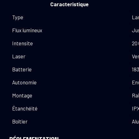
Caracteristique
Type
Lam
Flux lumineux
Ju
Intensite
20 
Laser
Ver
Batterie
18
Autonomie
Env
Montage
Rai
Étanchéité
IP
Boîtier
Al