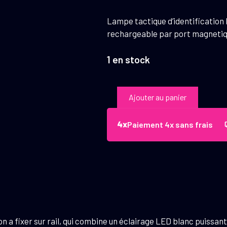
Lampe tactique d’identification 
rechargeable par port magneti
1 en stock
quantité
Ajouter au panier
de
Lampe
Paiement 4x sans frais
Holosun
Positive
Identification
Plus
Laser
Vert
Aluminium
n a fixer sur rail, qui combine un éclairage LED blanc puissant 