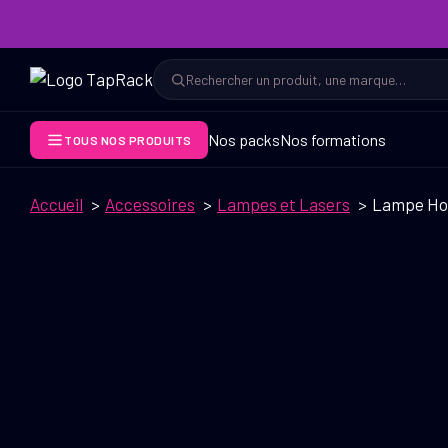
Aller
au
contenu
Rechercher
Rechercher
Nos packs
Nos formations
TOUS NOS PRODUITS
Accueil
Accessoires
Lampes et Lasers
Lampe Holo