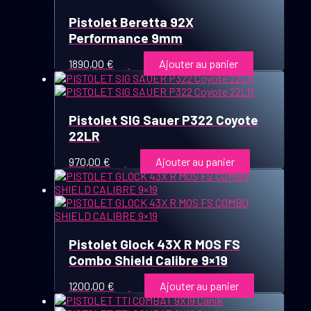
Pistolet Beretta 92X
Performance 9mm
1890,00
€
Ajouter au panier
Pistolet SIG Sauer P322 Coyote
22LR
970,00
€
Ajouter au panier
Pistolet Glock 43X R MOS FS
Combo Shield Calibre 9×19
1200,00
€
Ajouter au panier