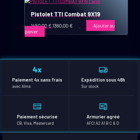
Pistolet TTI Combat 9X19
Le
Le
1450,00
€
1360,00
€
Ajouter au
prix
prix
panier
initial
actuel
était :
est :
1450,00 €.
1360,00 €.
Paiement 4x sans frais
Expédition sous 48h
avec Alma
Sur stock
Paiement sécurisé
Armurier agréé
CB, Visa, Mastercard
AFCI A2 A1 B C & D