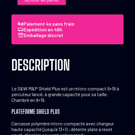
Pistolet
S&W
PC
MP9
Paiement 4x sans frais
Shield
Expédition en 48h
Plus
Emballage discret
Carry
Comp
9x19
DESCRIPTION
Le S&W M&P Shield Plus est un micro-compact 9×19 à
percuteur lancé, à grande capacité pour sa taille.
Chambré en 9×19.
PLATEFORME SHIELD PLUS
Carcasse polymère micro-compacte avec chargeur
haute capacité (jusqu’à 13+1) ; détente plate à reset
court, glissière souvent optics ready.