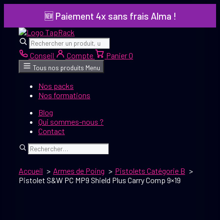
Aller
🆕 Paiement 4x sans frais Alma !
au
contenu
Rechercher
Rechercher
Conseil
Compte
Panier
0
Tous nos produits
Menu
Nos packs
Nos formations
Blog
Qui sommes-nous ?
Contact
Rechercher
Accueil
Armes de Poing
Pistolets Catégorie B
Pistolet S&W PC MP9 Shield Plus Carry Comp 9×19