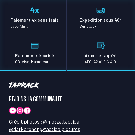
Paiement 4x sans frais
Expédition sous 48h
avec Alma
Sur stock
Paiement sécurisé
Armurier agréé
CB, Visa, Mastercard
AFCI A2 A1 B C & D
TapRack
REJOINS LA COMMUNAUTÉ !
YouTube
Instagram
Facebook
Crédit photos :
@mozza.tactical
@darkbrener
@tacticalpictures