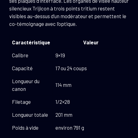
ses plaques d’interface. Les organes de visée hauteur
silencieux Trijicon à trois points tritium restent
visibles au-dessus d’un modérateur et permettent le
co-témoignage avec l’optique.
Caractéristique
Valeur
Calibre
9×19
Capacité
17 ou 24 coups
Longueur du
114 mm
canon
Filetage
1/2×28
Longueur totale
201 mm
Poids à vide
environ 791 g