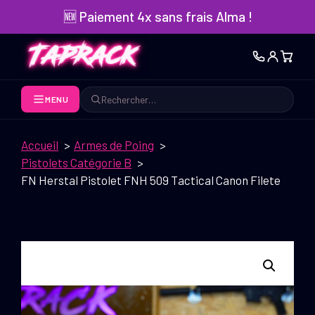
Aller
🆕 Paiement 4x sans frais Alma !
au
contenu
MENU
Rechercher
Accueil
Armes de Poing
Pistolets Catégorie B
FN Herstal Pistolet FNH 509 Tactical Canon Filete