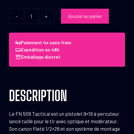
-
+
Ajouter au panier
quantité
de
FN
Herstal
Paiement 4x sans frais
Pistolet
Expédition en 48h
FNH
Emballage discret
509
Tactical
Canon
Filete
DESCRIPTION
Le FN 509 Tactical est un pistolet 9×19 à percuteur
lancé taillé pour le tir avec optique et modérateur.
Son canon fileté 1/2×28 et son système de montage