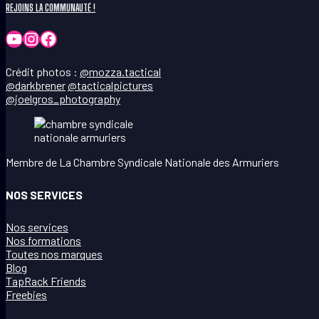
REJOINS LA COMMUNAUTÉ !
YouTube
Instagram
Facebook
Crédit photos :
@mozza.tactical
@darkbrener
@tacticalpictures
@joelgros_photography
Membre de La Chambre Syndicale Nationale des Armuriers
NOS SERVICES
Nos services
Nos formations
Toutes nos marques
Blog
TapRack Friends
Freebies