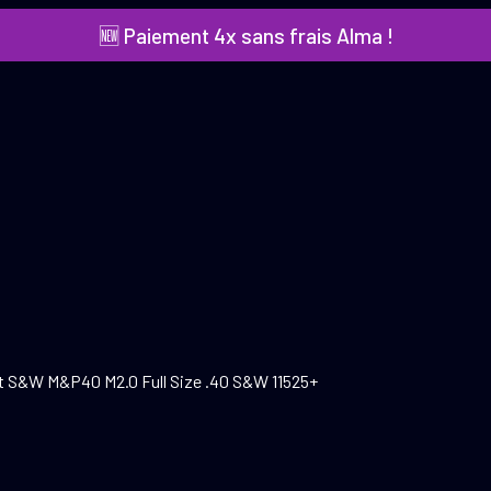
🆕 Paiement 4x sans frais Alma !
t S&W M&P40 M2.0 Full Size .40 S&W 11525+