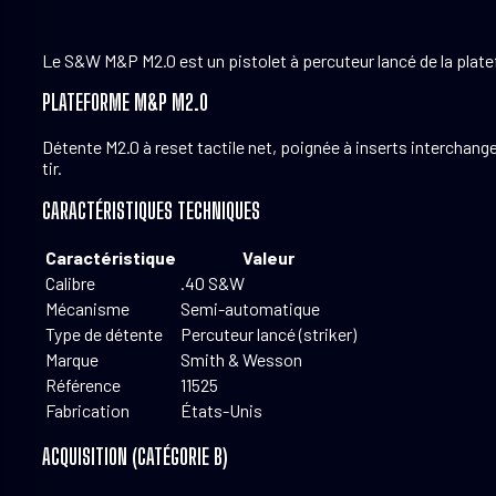
Le S&W M&P M2.0 est un pistolet à percuteur lancé de la plate
PLATEFORME M&P M2.0
Détente M2.0 à reset tactile net, poignée à inserts interchang
tir.
CARACTÉRISTIQUES TECHNIQUES
Caractéristique
Valeur
Calibre
.40 S&W
Mécanisme
Semi-automatique
Type de détente
Percuteur lancé (striker)
Marque
Smith & Wesson
Référence
11525
Fabrication
États-Unis
ACQUISITION (CATÉGORIE B)