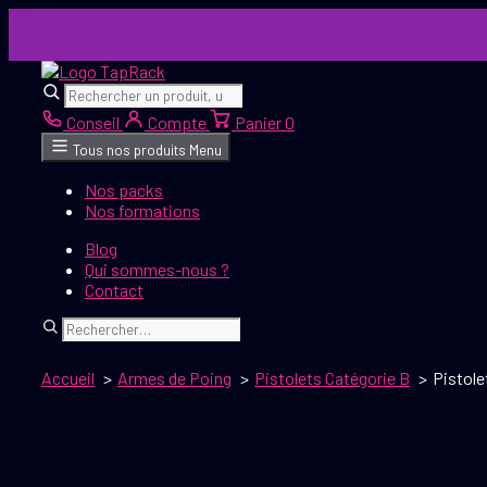
Aller
au
contenu
Rechercher
Rechercher
Conseil
Compte
Panier
0
Tous nos produits
Menu
Nos packs
Nos formations
Blog
Qui sommes-nous ?
Contact
Rechercher
Accueil
Armes de Poing
Pistolets Catégorie B
Pistole