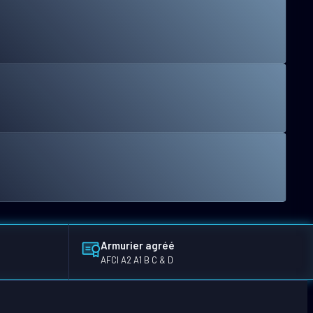
Armurier agréé
AFCI A2 A1 B C & D