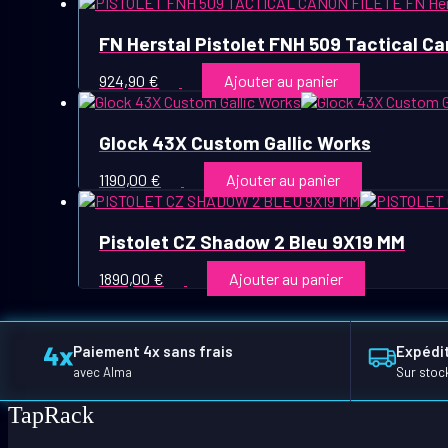
FN Herstal Pistolet FNH 509 Tactical Ca
924,90
€
Ajouter au panier
Glock 43X Custom Gallic Works
1190,00
€
Ajouter au panier
Pistolet CZ Shadow 2 Bleu 9X19 MM
1890,00
€
Ajouter au panier
Paiement 4x sans frais
Expédit
avec Alma
Sur stoc
TapRack