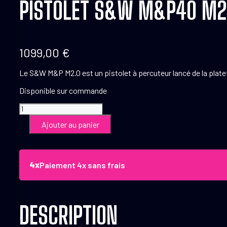
PISTOLET S&W M&P40 M2.
1099,00
€
Le S&W M&P M2.0 est un pistolet à percuteur lancé de la platef
Disponible sur commande
quantité
de
Ajouter au panier
Pistolet
S&W
M&P40
M2.0
Paiement 4x sans frais
Full
Size
.40
S&W
11525+
DESCRIPTION