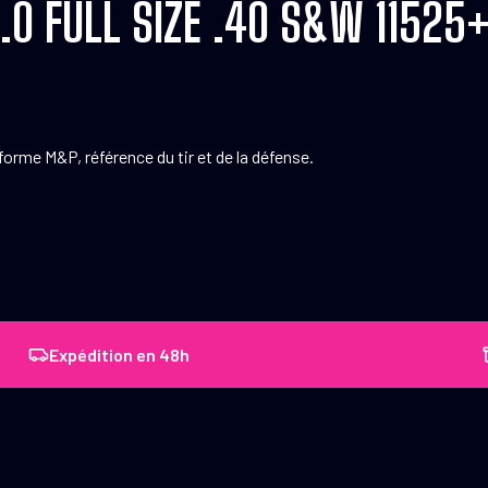
0 FULL SIZE .40 S&W 11525
orme M&P, référence du tir et de la défense.
Expédition en 48h