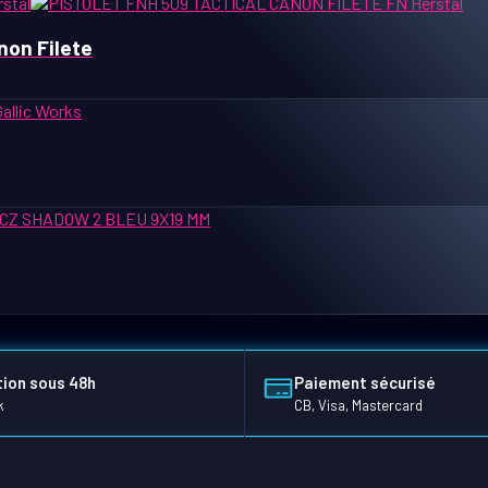
non Filete
ion sous 48h
Paiement sécurisé
k
CB, Visa, Mastercard