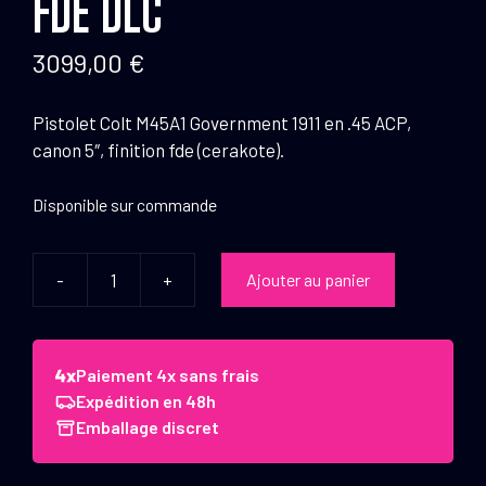
FDE DLC
3099,00
€
Pistolet Colt M45A1 Government 1911 en .45 ACP,
canon 5″, finition fde (cerakote).
Disponible sur commande
-
+
Ajouter au panier
quantité
de
Pistolet
Colt
Paiement 4x sans frais
M45A1
Expédition en 48h
Government
Emballage discret
.45
ACP