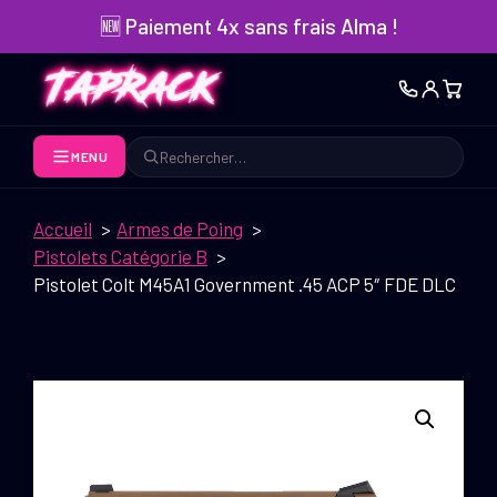
Aller
🆕 Paiement 4x sans frais Alma !
au
contenu
MENU
Rechercher
Accueil
Armes de Poing
Pistolets Catégorie B
Pistolet Colt M45A1 Government .45 ACP 5″ FDE DLC