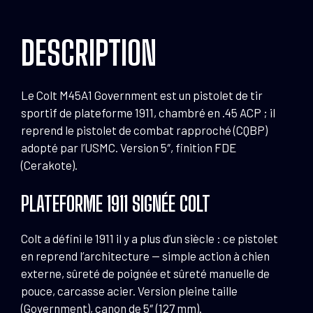
5"
FDE
DESCRIPTION
DLC
Le Colt M45A1 Government est un pistolet de tir
sportif de plateforme 1911, chambré en .45 ACP ; il
reprend le pistolet de combat rapproché (CQBP)
adopté par l’USMC. Version 5″, finition FDE
(Cerakote).
PLATEFORME 1911 SIGNÉE COLT
Colt a défini le 1911 il y a plus d’un siècle : ce pistolet
en reprend l’architecture — simple action à chien
externe, sûreté de poignée et sûreté manuelle de
pouce, carcasse acier. Version pleine taille
(Government), canon de 5″ (127 mm).