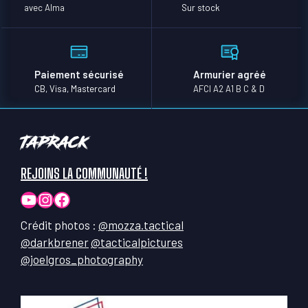
avec Alma
Sur stock
Paiement sécurisé
Armurier agréé
CB, Visa, Mastercard
AFCI A2 A1 B C & D
TapRack
REJOINS LA COMMUNAUTÉ !
YouTube
Instagram
Facebook
Crédit photos :
@mozza.tactical
@darkbrener
@tacticalpictures
@joelgros_photography