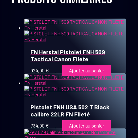
FN Herstal Pistolet FNH 509
Tactical Canon Filete
924,90
€
Ajouter au panier
Pistolet FNH USA 502 T Black
calibre 22LR FN Fileté
734,90
€
Ajouter au panier