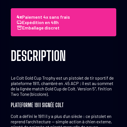
Colt
Gold
Cup
Paiement 4x sans frais
Trophy
Expédition en 48h
.45
Emballage discret
ACP
5"
Two
Tone
DESCRIPTION
Le Colt Gold Cup Trophy est un pistolet de tir sportif de
plateforme 1911, chambré en .45 ACP ; il est au sommet
de la lignée match Gold Cup de Colt. Version 5″, finition
Two Tone (bicolore).
PLATEFORME 1911 SIGNÉE COLT
Colt a défini le 1911 il y a plus d’un siècle : ce pistolet en
reprend l’architecture — simple action à chien externe,
sûreté de poignée et sûreté manuelle de pouce,