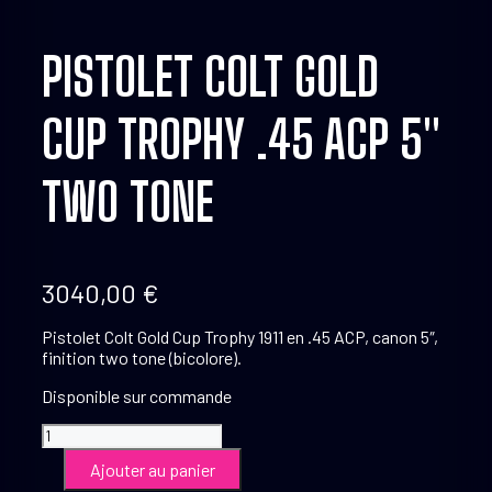
PISTOLET COLT GOLD
CUP TROPHY .45 ACP 5″
TWO TONE
3040,00
€
Pistolet Colt Gold Cup Trophy 1911 en .45 ACP, canon 5″,
finition two tone (bicolore).
Disponible sur commande
quantité
de
Ajouter au panier
Pistolet