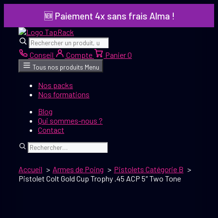
Aller
🆕 Paiement 4x sans frais Alma !
au
contenu
Rechercher
Rechercher
Conseil
Compte
Panier
0
Tous nos produits
Menu
Nos packs
Nos formations
Blog
Qui sommes-nous ?
Contact
Rechercher
Accueil
Armes de Poing
Pistolets Catégorie B
Pistolet Colt Gold Cup Trophy .45 ACP 5″ Two Tone