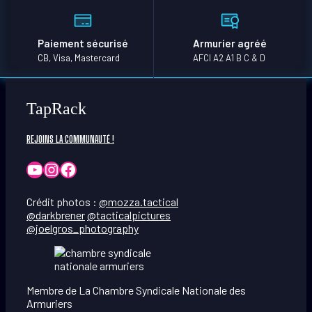
Paiement sécurisé
Armurier agréé
CB, Visa, Mastercard
AFCI A2 A1 B C & D
TapRack
REJOINS LA COMMUNAUTÉ !
YouTube
Instagram
Facebook
Crédit photos :
@mozza.tactical
@darkbrener
@tacticalpictures
@joelgros_photography
Membre de La Chambre Syndicale Nationale des
Armuriers