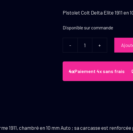
Pistolet Colt Delta Elite 1911 en 
Disponible sur commande
-
+
Ajout
quantité
de
Pistolet
Colt
Paiement 4x sans frais
Delta
Elite
10
mm
Auto
5"
Two
eforme 1911, chambré en 10 mm Auto ; sa carcasse est renforcée 
Tone