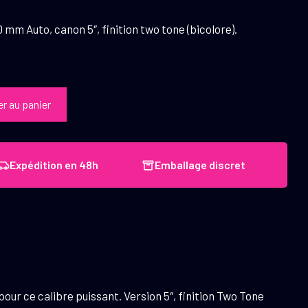
10 mm Auto, canon 5″, finition two tone (bicolore).
er au panier
Expédition en 48h
Emballage discret
pour ce calibre puissant. Version 5″, finition Two Tone