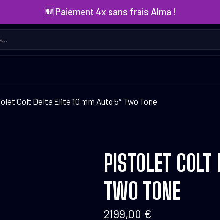
🆕 Paiement 4x sans frais Alma !
tolet Colt Delta Elite 10 mm Auto 5″ Two Tone
PISTOLET COLT 
TWO TONE
2199,00
€