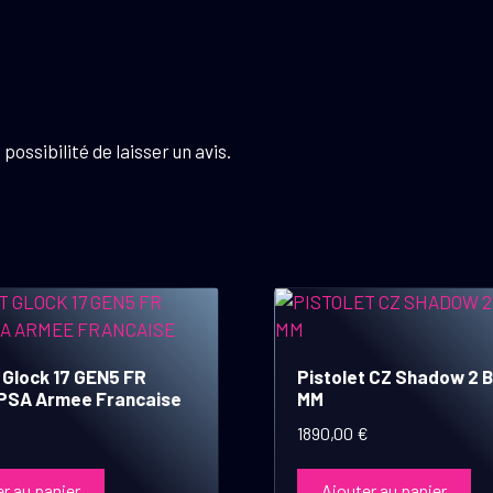
possibilité de laisser un avis.
 Glock 17 GEN5 FR
Pistolet CZ Shadow 2 B
PSA Armee Francaise
MM
1890,00
€
r au panier
Ajouter au panier