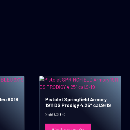
leu 9X19
Pistolet Springfield Armory
1911 DS Prodigy 4.25″ cal.9×19
2550,00
€
Ajouter au panier