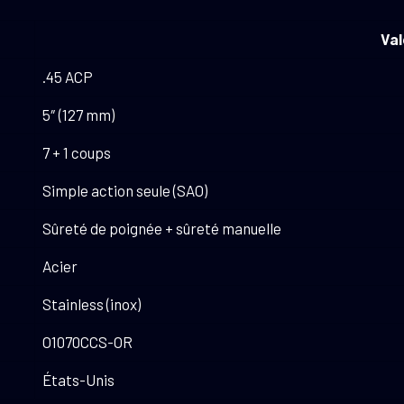
Val
.45 ACP
5″ (127 mm)
7 + 1 coups
Simple action seule (SAO)
Sûreté de poignée + sûreté manuelle
Acier
Stainless (inox)
O1070CCS-OR
États-Unis