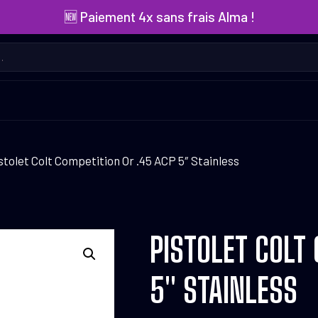
🆕 Paiement 4x sans frais Alma !
stolet Colt Competition Or .45 ACP 5″ Stainless
PISTOLET COLT
5″ STAINLESS