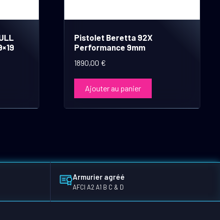
FULL
Pistolet Beretta 92X
9×19
Performance 9mm
1890,00
€
Ajouter au panier
Armurier agréé
AFCI A2 A1 B C & D