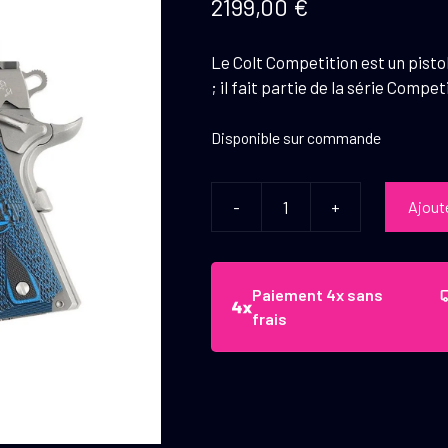
2199,00
€
Le Colt Competition est un pisto
; il fait partie de la série Compet
Disponible sur commande
-
+
Ajout
quantité
de
Pistolet
Colt
Paiement 4x sans
Competition
frais
Or
.45
ACP
5"
Stainless