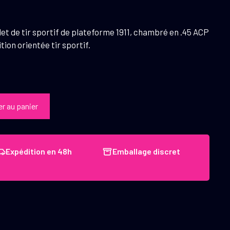
let de tir sportif de plateforme 1911, chambré en .45 ACP
ition orientée tir sportif.
er au panier
Expédition en 48h
Emballage discret