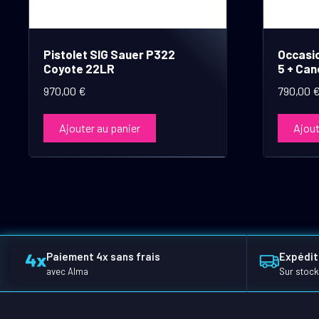
Pistolet SIG Sauer P322
Occasio
Coyote 22LR
5 + Can
970,00
€
790,00
Ajouter au panier
Ajout
Paiement 4x sans frais
Expédit
avec Alma
Sur stock