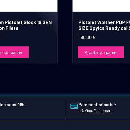
n Pistolet Glock 19 GEN
Pistolet Walther PDP 
on Filete
SIZE Opyics Ready cal.
€
890,00
€
er au panier
Ajouter au panier
ion sous 48h
Paiement sécurisé
CB, Visa, Mastercard