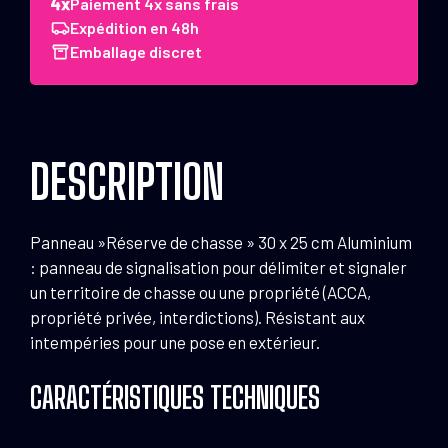
''Réserve
Paiement 4x sans frais
de
Expédition en 48h
chasse''
Emballage discret
30
x
25
cm
DESCRIPTION
Aluminium
Panneau »Réserve de chasse » 30 x 25 cm Aluminium
: panneau de signalisation pour délimiter et signaler
un territoire de chasse ou une propriété (ACCA,
propriété privée, interdictions). Résistant aux
intempéries pour une pose en extérieur.
CARACTÉRISTIQUES TECHNIQUES