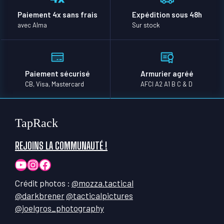
Paiement 4x sans frais
Expédition sous 48h
avec Alma
Sur stock
Paiement sécurisé
Armurier agréé
CB, Visa, Mastercard
AFCI A2 A1 B C & D
TapRack
REJOINS LA COMMUNAUTÉ !
YouTube
Instagram
Facebook
Crédit photos :
@mozza.tactical
@darkbrener
@tacticalpictures
@joelgros_photography