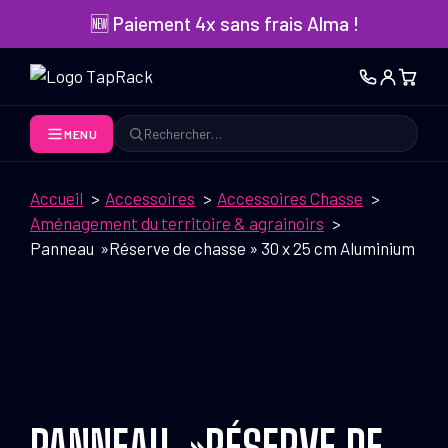
Aller
🆕 Paiement 4x sans frais Alma !
au
contenu
MENU
Rechercher
Accueil
Accessoires
Accessoires Chasse
Aménagement du territoire & agrainoirs
Panneau »Réserve de chasse » 30 x 25 cm Aluminium
PANNEAU »RÉSERVE DE