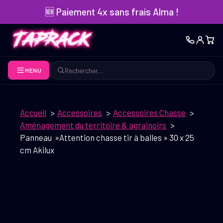
Aller
🆕 Paiement 4x sans frais Alma !
au
contenu
MENU
Rechercher
Accueil
Accessoires
Accessoires Chasse
Aménagement du territoire & agrainoirs
Panneau »Attention chasse tir à balles » 30 x 25
cm Akilux