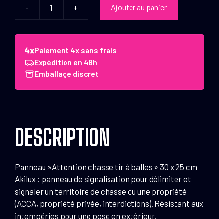
-
+
Ajouter au panier
quantité
de
Panneau
''Attention
Paiement 4x sans frais
chasse
Expédition en 48h
tir
Emballage discret
à
balles''
30
x
DESCRIPTION
25
cm
Akilux
Panneau »Attention chasse tir à balles » 30 x 25 cm
Akilux : panneau de signalisation pour délimiter et
signaler un territoire de chasse ou une propriété
(ACCA, propriété privée, interdictions). Résistant aux
intempéries pour une pose en extérieur.