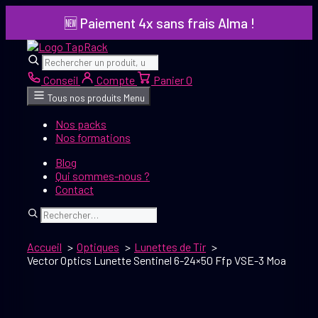
Aller
🆕 Paiement 4x sans frais Alma !
au
contenu
Rechercher
Rechercher
Conseil
Compte
Panier
0
Tous nos produits
Menu
Nos packs
Nos formations
Blog
Qui sommes-nous ?
Contact
Rechercher
Accueil
Optiques
Lunettes de Tir
Vector Optics Lunette Sentinel 6-24×50 Ffp VSE-3 Moa