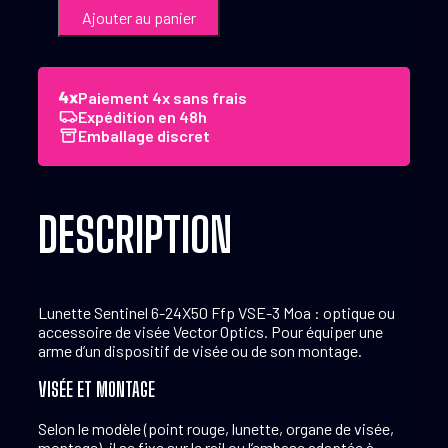
de
Ajouter au panier
Vector
Optics
Lunette
Sentinel
Paiement 4x sans frais
6-
Expédition en 48h
24x50
Emballage discret
Ffp
VSE-
3
Moa
DESCRIPTION
Lunette Sentinel 6-24X50 Ffp VSE-3 Moa : optique ou
accessoire de visée Vector Optics. Pour équiper une
arme d’un dispositif de visée ou de son montage.
VISÉE ET MONTAGE
Selon le modèle (point rouge, lunette, organe de visée,
montage), il se fixe sur le rail ou l’embase adaptée à