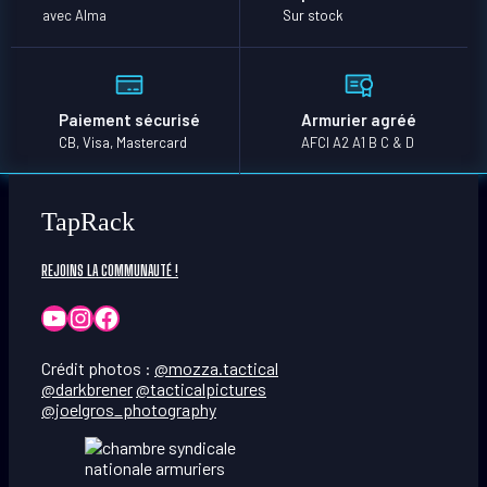
avec Alma
Sur stock
Paiement sécurisé
Armurier agréé
CB, Visa, Mastercard
AFCI A2 A1 B C & D
TapRack
REJOINS LA COMMUNAUTÉ !
YouTube
Instagram
Facebook
Crédit photos :
@mozza.tactical
@darkbrener
@tacticalpictures
@joelgros_photography