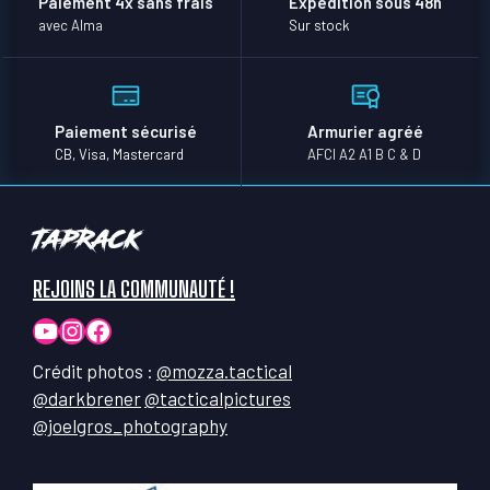
Paiement 4x sans frais
Expédition sous 48h
avec Alma
Sur stock
Paiement sécurisé
Armurier agréé
CB, Visa, Mastercard
AFCI A2 A1 B C & D
TapRack
REJOINS LA COMMUNAUTÉ !
YouTube
Instagram
Facebook
Crédit photos :
@mozza.tactical
@darkbrener
@tacticalpictures
@joelgros_photography