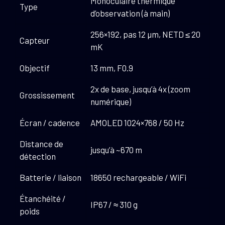
Monoculaire thermique
Type
d’observation (à main)
256×192, pas 12 µm, NETD ≤ 20
Capteur
mK
Objectif
13 mm, F0.9
2x de base, jusqu’à 4x (zoom
Grossissement
numérique)
Écran / cadence
AMOLED 1024×768 / 50 Hz
Distance de
jusqu’à ~670 m
détection
Batterie / liaison
18650 rechargeable / WiFi
Étanchéité /
IP67 / ≈ 310 g
poids