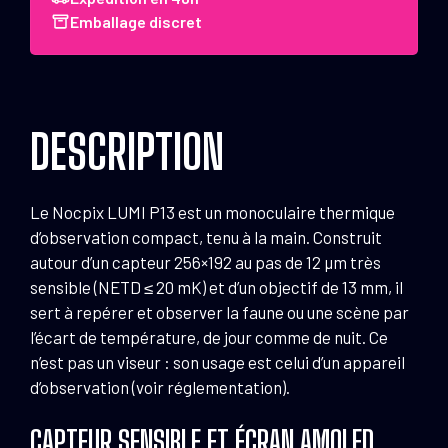
P13
Emballage discret
DESCRIPTION
Le Nocpix LUMI P13 est un monoculaire thermique
d’observation compact, tenu à la main. Construit
autour d’un capteur 256×192 au pas de 12 µm très
sensible (NETD ≤ 20 mK) et d’un objectif de 13 mm, il
sert à repérer et observer la faune ou une scène par
l’écart de température, de jour comme de nuit. Ce
n’est pas un viseur : son usage est celui d’un appareil
d’observation (voir réglementation).
CAPTEUR SENSIBLE ET ÉCRAN AMOLED