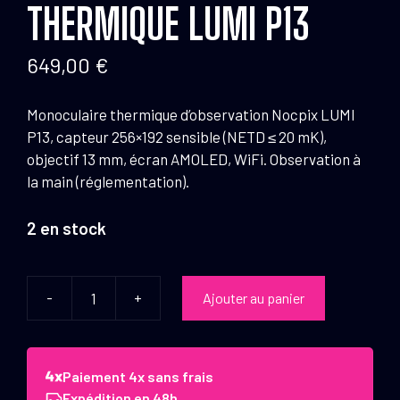
THERMIQUE LUMI P13
649,00
€
Monoculaire thermique d’observation Nocpix LUMI
P13, capteur 256×192 sensible (NETD ≤ 20 mK),
objectif 13 mm, écran AMOLED, WiFi. Observation à
la main (réglementation).
2 en stock
-
+
Ajouter au panier
quantité
de
Monoculaire
Thermique
Paiement 4x sans frais
LUMI
Expédition en 48h