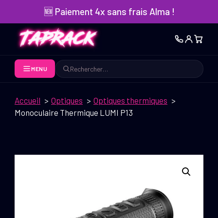
Aller
🆕 Paiement 4x sans frais Alma !
au
contenu
MENU
Rechercher
Accueil
Optiques
Optiques thermiques
Monoculaire Thermique LUMI P13