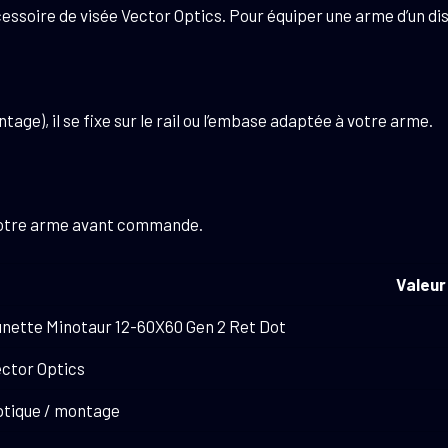
ssoire de visée Vector Optics. Pour équiper une arme d’un dis
Dot
tage), il se fixe sur le rail ou l’embase adaptée à votre arme.
c votre arme avant commande.
Valeur
nette Minotaur 12-60X60 Gen 2 Ret Dot
ctor Optics
tique / montage