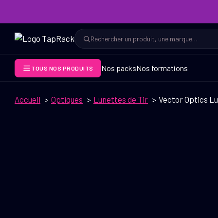
Aller
au
contenu
Rechercher
Rechercher
Nos packs
Nos formations
TOUS NOS PRODUITS
Accueil
Optiques
Lunettes de Tir
Vector Optics Lu