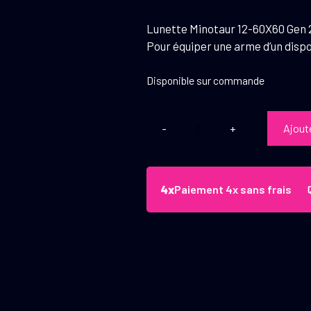
Lunette Minotaur 12-60X60 Gen 2
Pour équiper une arme d’un dispo
Disponible sur commande
Ajout
quantité
de
Vector
Optics
Paiement 4x sans frais
Lunette
Minotaur
12-
60x60
Gen
2
Ret