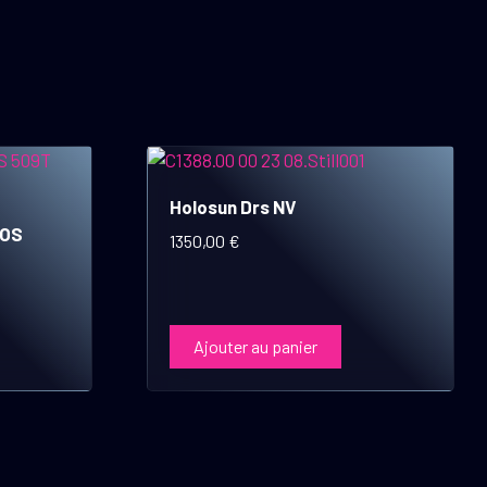
Holosun Drs NV
MOS
1350,00
€
Ajouter au panier