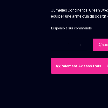
Jumelles Continental Green 8X42
équiper une arme d’un dispositif
Disponible sur commande
Ajout
quantité
de
Vector
Optics
Paiement 4x sans frais
Jumelles
Continental
Green
8x42
Ed