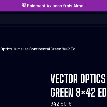
🆕 Paiement 4x sans frais Alma !
 Optics Jumelles Continental Green 8×42 Ed
VECTOR OPTICS
GREEN 8×42 ED
342,90
€