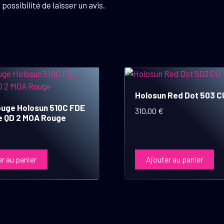
possibilité de laisser un avis.
Holosun Red Dot 503 C
ouge Holosun 510C FDE
310,00
€
 QD 2 MOA Rouge
r au panier
Ajouter au panier