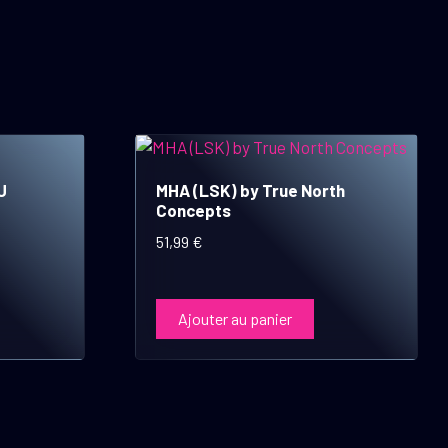
U
MHA (LSK) by True North
Concepts
51,99
€
Ajouter au panier