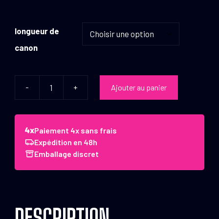
longueur de
canon
-
+
Ajouter au panier
quantité
de
Fusil
de
Paiement 4x sans frais
chasse
Expédition en 48h
semi-
Emballage discret
automatiques
SX4
Camo
Mobuc
DESCRIPTION
Cal.