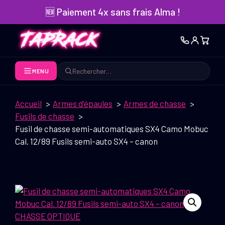
Aller
🆕 Paiement 4x sans frais Alma !
au
contenu
MENU
Rechercher
Accueil
Armes d'épaules
Armes de chasse
Fusils de chasse
Fusil de chasse semi-automatiques SX4 Camo Mobuc
Cal. 12/89 Fusils semi-auto SX4 – canon