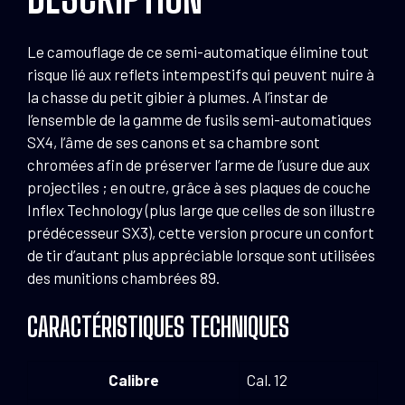
12/89
Fusils
Le camouflage de ce semi-automatique élimine tout
semi-
risque lié aux reflets intempestifs qui peuvent nuire à
auto
la chasse du petit gibier à plumes. A l’instar de
SX4
l’ensemble de la gamme de fusils semi-automatiques
-
SX4, l’âme de ses canons et sa chambre sont
canon
chromées afin de préserver l’arme de l’usure due aux
projectiles ; en outre, grâce à ses plaques de couche
Inflex Technology (plus large que celles de son illustre
prédécesseur SX3), cette version procure un confort
de tir d’autant plus appréciable lorsque sont utilisées
des munitions chambrées 89.
CARACTÉRISTIQUES TECHNIQUES
Calibre
Cal. 12