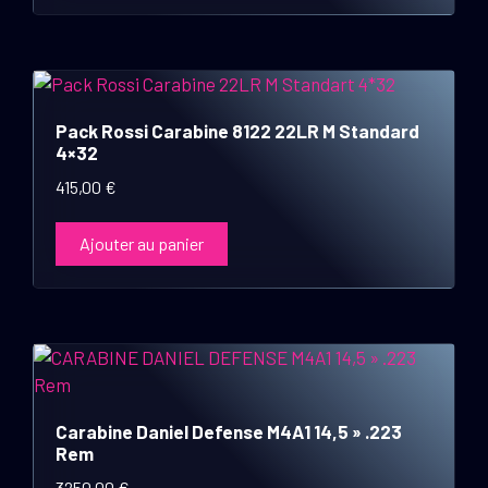
Pack Rossi Carabine 8122 22LR M Standard
4×32
415,00
€
Ajouter au panier
Carabine Daniel Defense M4A1 14,5 » .223
Rem
3250,00
€