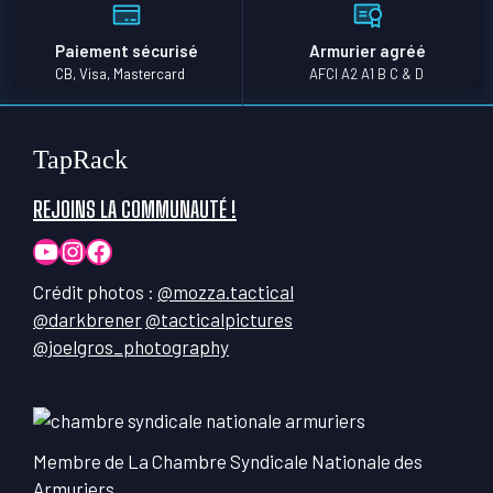
Paiement sécurisé
Armurier agréé
CB, Visa, Mastercard
AFCI A2 A1 B C & D
TapRack
REJOINS LA COMMUNAUTÉ !
YouTube
Instagram
Facebook
Crédit photos :
@mozza.tactical
@darkbrener
@tacticalpictures
@joelgros_photography
Membre de La Chambre Syndicale Nationale des
Armuriers