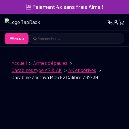
Aller
🆕 Paiement 4x sans frais Alma !
au
contenu
MENU
Rechercher
Accueil
Armes d'épaules
Carabines type AR & AK
AK et dérivés
Carabine Zastava MO5 E2 Calibre 7.62×39