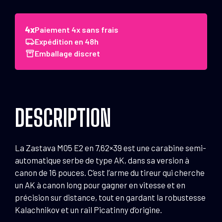
de
Carabine
Zastava
Paiement 4x sans frais
MO5
Expédition en 48h
E2
Emballage discret
Calibre
7.62x39
DESCRIPTION
La Zastava M05 E2 en 7,62×39 est une carabine semi-
automatique serbe de type AK, dans sa version à
canon de 16 pouces. C’est l’arme du tireur qui cherche
un AK à canon long pour gagner en vitesse et en
précision sur distance, tout en gardant la robustesse
Kalachnikov et un rail Picatinny d’origine.