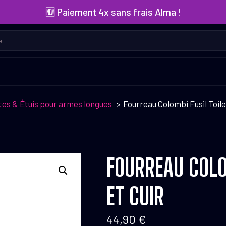
🆕 Paiement 4x sans frais Alma !
tes & Étuis pour armes longues
Fourreau Colombi Fusil Toile
FOURREAU COLO
ET CUIR
44,90
€