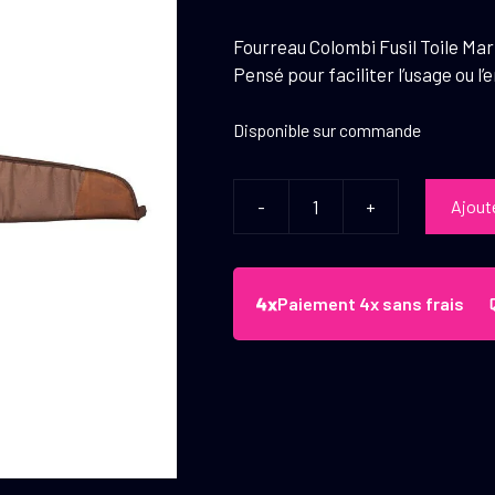
Fourreau Colombi Fusil Toile Marro
Pensé pour faciliter l’usage ou l’
Disponible sur commande
-
+
Ajout
quantité
de
Fourreau
Colombi
Paiement 4x sans frais
Fusil
Toile
Marron
et
Cuir