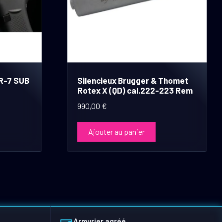
R-7 SUB
Silencieux Brugger & Thomet
Rotex X (QD) cal.222-223 Rem
990,00
€
Ajouter au panier
Armurier agréé