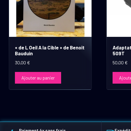
« de L Oeil A la Cible » de Benoit
Adaptat
Bauduin
509T
30,00
€
50,00
€
Ajouter au panier
Ajoute
Paiement 4x sans frais
Expédit