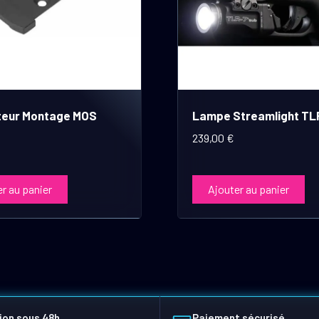
eur Montage MOS
Lampe Streamlight TL
239,00
€
r au panier
Ajouter au panier
ion sous 48h
Paiement sécurisé