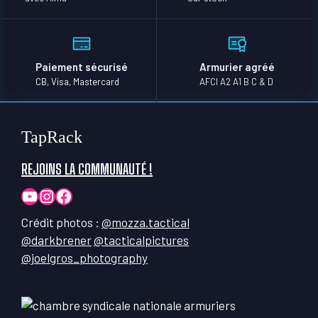
Paiement sécurisé
Armurier agréé
CB, Visa, Mastercard
AFCI A2 A1 B C & D
TapRack
REJOINS LA COMMUNAUTÉ !
YouTube
Instagram
Facebook
Crédit photos :
@mozza.tactical
@darkbrener
@tacticalpictures
@joelgros_photography