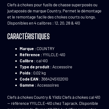
410
Clefs à chokes pour fusils de chasse superposés ou
juxtaposés de marque Country. Permet le démontage
et le remontage facile des chokes courts ou longs.
Disponibles en 4 calibres : 12, 20, 28 & 410
CARACTÉRISTIQUES
Marque
: COUNTRY
Référence
: YYILCLE-410
Calibre
: cal 410
Type de produit
: Accessoire
Poids
: 0.02 kg
Code EAN
: 3664245102010
Gamme
: Accessoires
Clefs à chokes Country & Yildiz Clefs à chokes cal 410
— référence YYILCLE-410 chez Taprack. Disponible