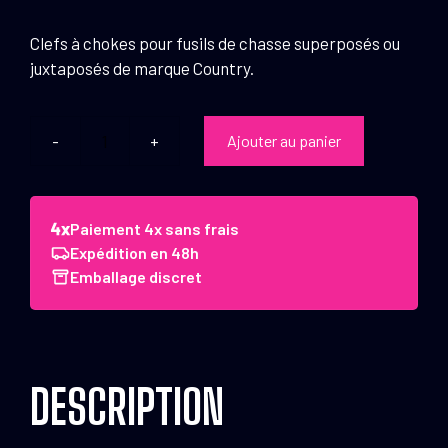
Clefs à chokes pour fusils de chasse superposés ou
juxtaposés de marque Country.
Ajouter au panier
quantité
de
Clefs
à
Paiement 4x sans frais
chokes
Expédition en 48h
Country
Emballage discret
&
Yildiz
Clefs
à
DESCRIPTION
chokes
cal