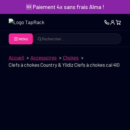
Aller
🆕 Paiement 4x sans frais Alma !
au
contenu
MENU
Rechercher
Accueil
Accessoires
Chokes
Clefs à chokes Country & Yildiz Clefs à chokes cal 410