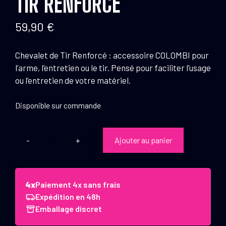
TIR RENFORCE
59,90
€
Chevalet de Tir Renforcé : accessoire COLOMBI pour
l’arme, l’entretien ou le tir. Pensé pour faciliter l’usage
ou l’entretien de votre matériel.
Disponible sur commande
Ajouter au panier
quantité
de
Colombi
Chevalet
Paiement 4x sans frais
de
Expédition en 48h
Tir
Emballage discret
Renforce