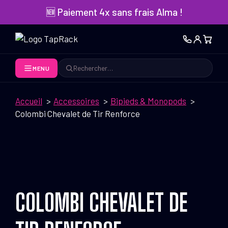
Aller
🆕 Paiement 4x sans frais Alma !
au
contenu
MENU
Rechercher
Accueil
Accessoires
Bipieds & Monopods
Colombi Chevalet de Tir Renforce
COLOMBI CHEVALET DE