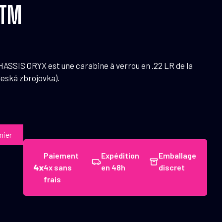
MTM
SSIS ORYX est une carabine à verrou en .22 LR de la
eská zbrojovka).
nier
Paiement
Expédition
Emballage
4x sans
en 48h
discret
frais