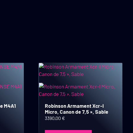
se M4A1
Robinson Armament Xcr-l
Micro, Canon de 7,5 », Sable
3390,00
€