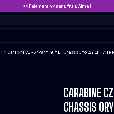
🆕 Paiement 4x sans frais Alma !
R
Carabine CZ 457 Varmint MDT Chassis Oryx .22 LR livrée 
CARABINE C
CHASSIS ORY