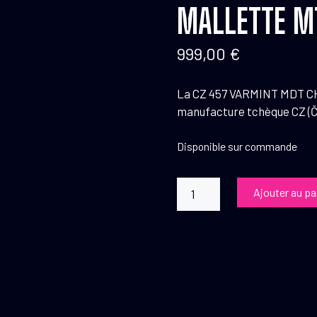
MALLETTE 
999,00
€
La CZ 457 VARMINT MDT CHA
manufacture tchèque CZ (Č
Disponible sur commande
quantité
Ajouter au pa
de
Carabine
CZ
457
Varmint
MDT
Chassis