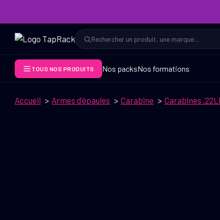
Aller
au
contenu
Rechercher
Rechercher
Nos packs
Nos formations
TOUS NOS PRODUITS
Accueil
Armes d'épaules
Carabine
Carabines .22L