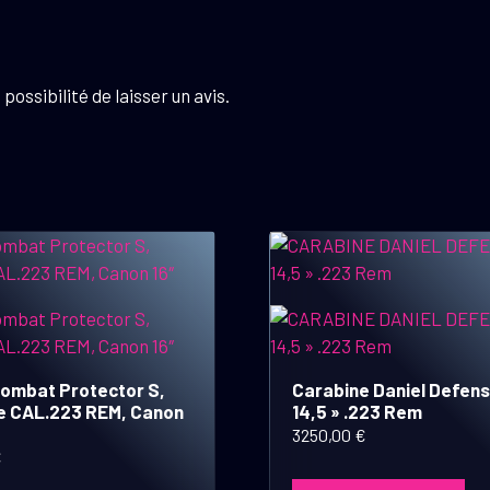
possibilité de laisser un avis.
Combat Protector S,
Carabine Daniel Defen
e CAL.223 REM, Canon
14,5 » .223 Rem
3250,00
€
€