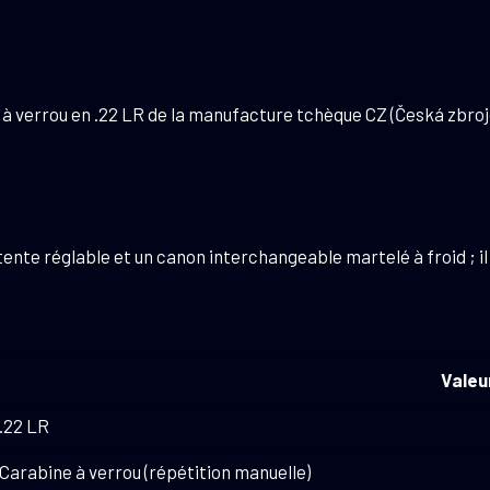
Oryx
.22
LR
livrée
errou en .22 LR de la manufacture tchèque CZ (Česká zbrojovk
en
mallette
MTM
étente réglable et un canon interchangeable martelé à froid ; i
Valeu
.22 LR
Carabine à verrou (répétition manuelle)