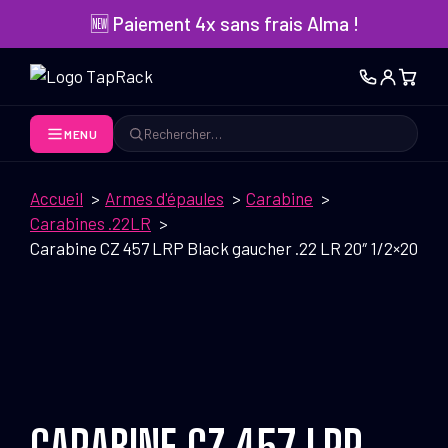
Aller
🆕 Paiement 4x sans frais Alma !
au
contenu
MENU
Rechercher
Accueil
Armes d'épaules
Carabine
Carabines .22LR
Carabine CZ 457 LRP Black gaucher .22 LR 20″ 1/2×20
CARABINE CZ 457 LRP