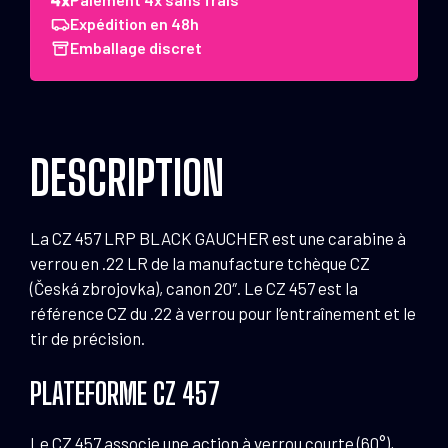
457
Expédition en 48h
LRP
Emballage discret
Black
gaucher
.22
LR
DESCRIPTION
20"
1/2x20
La CZ 457 LRP BLACK GAUCHER est une carabine à
verrou en .22 LR de la manufacture tchèque CZ
(Česká zbrojovka), canon 20″. Le CZ 457 est la
référence CZ du .22 à verrou pour l’entraînement et le
tir de précision.
PLATEFORME CZ 457
Le CZ 457 associe une action à verrou courte (60°),