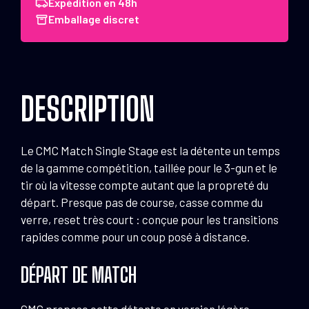
CMC
Expédition en 48h
Triggers
Emballage discret
Match
Single
Stage
Droite
DESCRIPTION
pour
CZ
Scorpion
Le CMC Match Single Stage est la détente un temps
de la gamme compétition, taillée pour le 3-gun et le
tir où la vitesse compte autant que la propreté du
départ. Presque pas de course, casse comme du
verre, reset très court : conçue pour les transitions
rapides comme pour un coup posé à distance.
DÉPART DE MATCH
CMC propose cette détente en version légère,