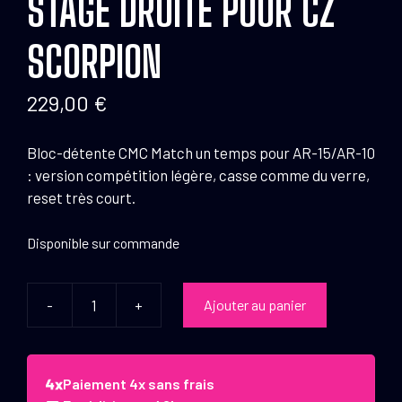
STAGE DROITE POUR CZ
SCORPION
229,00
€
Bloc-détente CMC Match un temps pour AR-15/AR-10
: version compétition légère, casse comme du verre,
reset très court.
Disponible sur commande
-
+
Ajouter au panier
quantité
de
Bloc
détente
Paiement 4x sans frais