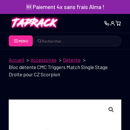
Aller
🆕 Paiement 4x sans frais Alma !
au
contenu
MENU
Rechercher
Accueil
Accessoires
Détente
Bloc détente CMC Triggers Match Single Stage
Droite pour CZ Scorpion