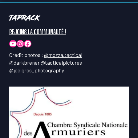
TapRack
REJOINS LA COMMUNAUTÉ !
YouTube
Instagram
Facebook
Crédit photos :
@mozza.tactical
@darkbrener
@tacticalpictures
@joelgros_photography