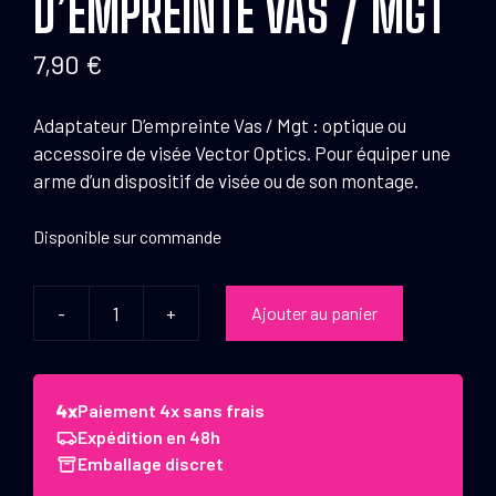
D’EMPREINTE VAS / MGT
7,90
€
Adaptateur D’empreinte Vas / Mgt : optique ou
accessoire de visée Vector Optics. Pour équiper une
arme d’un dispositif de visée ou de son montage.
Disponible sur commande
-
+
Ajouter au panier
quantité
de
Vector
Optics
Paiement 4x sans frais
Adaptateur
Expédition en 48h
D'empreinte
Emballage discret
Vas