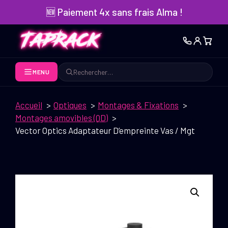
Aller
🆕 Paiement 4x sans frais Alma !
au
contenu
MENU
Rechercher
Accueil
Optiques
Montages & Fixations
Montages amovibles (QD)
Vector Optics Adaptateur D’empreinte Vas / Mgt