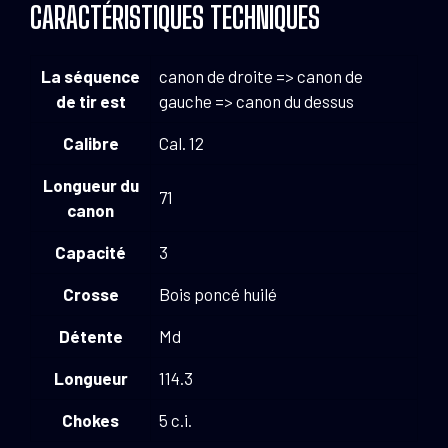
CARACTÉRISTIQUES TECHNIQUES
La séquence
canon de droite => canon de
de tir est
gauche => canon du dessus
Calibre
Cal. 12
Longueur du
71
canon
Capacité
3
Crosse
Bois poncé huilé
Détente
Md
Longueur
114.3
Chokes
5 c.i.