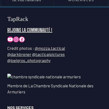
CB, Visa, Mastercard
AFCI A2 A1 B C & D
TapRack
REJOINS LA COMMUNAUTÉ !
YouTube
Instagram
Facebook
Crédit photos :
@mozza.tactical
@darkbrener
@tacticalpictures
@joelgros_photography
Membre de La Chambre Syndicale Nationale des
Armuriers
NOS SERVICES