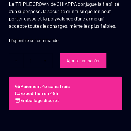
Le TRIPLE CROWN de CHIAPPA conjugue la fiabilité
d’un superposé, la sécurité d’un fusil que l’on peut
porter cassé et la polyvalence d’une arme qui
accepte toutes les charges, même les plus faibles.
Disponible sur commande
Ajouter au panier
quantité
de
Triple
Crown
Paiement 4x sans frais
-
Expédition en 48h
Fusil
Emballage discret
de
chasse
CHIAPPA
à