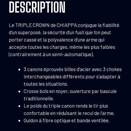
DESCRIPTION
3
canons
Cal
Le TRIPLE CROWN de CHIAPPA conjugue la fiabilité
12/76
d’un superposé, la sécurité d’un fusil que l’on peut
porter cassé et la polyvalence d’une arme qui
accepte toutes les charges, même les plus faibles
(contrairement à un semi-automatique).
3 canons éprouvés billes d’acier avec 3 chokes
interchangeables différents pour s’adapter à
toutes les situations.
Crosse bois en noyer, ouverture par bascule
traditionnelle.
Le poids du triple canon rends le tir plus
confortable en réduisant le recul de l’arme.
Guidon à fibre optique et bande ventilée.