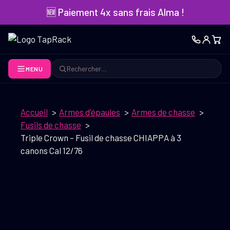
Aller
🆕 Paiement 4x sans frais Alma !
au
contenu
MENU
Rechercher
Accueil
Armes d'épaules
Armes de chasse
Fusils de chasse
Triple Crown – Fusil de chasse CHIAPPA à 3
canons Cal 12/76