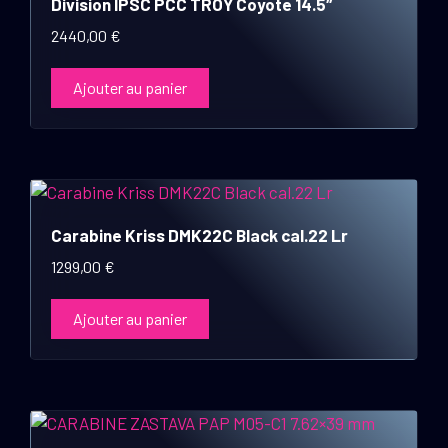
Division IPSC PCC TROY Coyote 14.5″
2440,00
€
Ajouter au panier
Carabine Kriss DMK22C Black cal.22 Lr
1299,00
€
Ajouter au panier