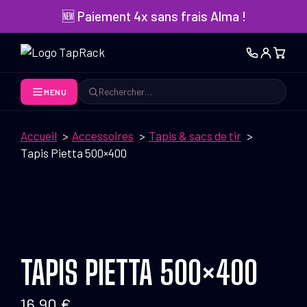
Aller
🆕 Paiement 4x sans frais Alma !
au
contenu
MENU
Rechercher
Accueil
Accessoires
Tapis & sacs de tir
Tapis Pietta 500×400
TAPIS PIETTA 500×400
16,90
€