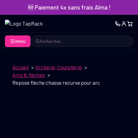
Aller
🆕 Paiement 4x sans frais Alma !
au
contenu
MENU
Rechercher
Accueil
Archerie, Coutellerie
Arcs & flèches
Repose flèche chasse recurve pour arc