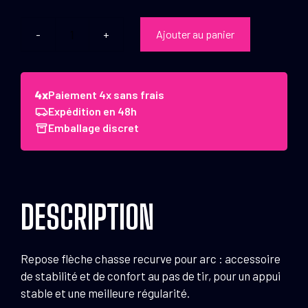
Ajouter au panier
quantité
de
Repose
flèche
Paiement 4x sans frais
chasse
Expédition en 48h
recurve
Emballage discret
pour
arc
DESCRIPTION
Repose flèche chasse recurve pour arc : accessoire
de stabilité et de confort au pas de tir, pour un appui
stable et une meilleure régularité.