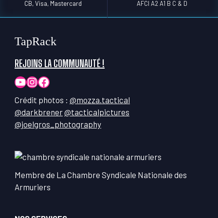
CB, Visa, Mastercard
AFCI A2 A1 B C & D
TapRack
REJOINS LA COMMUNAUTÉ !
YouTube
Instagram
Facebook
Crédit photos :
@mozza.tactical
@darkbrener
@tacticalpictures
@joelgros_photography
Membre de La Chambre Syndicale Nationale des
Armuriers