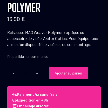
POLYMER
16,90
€
Rehausse MAG Weaver Polymer : optique ou
accessoire de visée Vector Optics. Pour équiper une
arme d’un dispositif de visée ou de son montage.
Disponible sur commande
Ajouter au panier
quantité
de
Rehausse
MAG
Paiement 4x sans frais
Weaver
Expédition en 48h
Polymer
Emballage discret