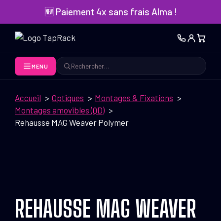
Aller
🆕 Paiement 4x sans frais Alma !
au
contenu
MENU
Rechercher
Accueil
Optiques
Montages & Fixations
Montages amovibles (QD)
Rehausse MAG Weaver Polymer
REHAUSSE MAG WEAVER