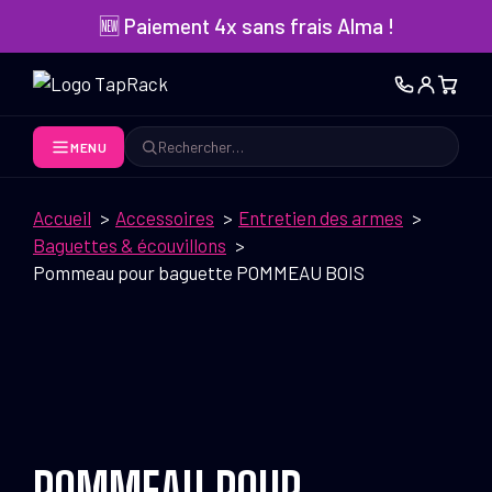
Aller
🆕 Paiement 4x sans frais Alma !
au
contenu
MENU
Rechercher
Accueil
Accessoires
Entretien des armes
Baguettes & écouvillons
Pommeau pour baguette POMMEAU BOIS
POMMEAU POUR