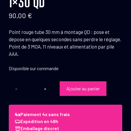
1×30 QD
90,00
€
Point rouge tube 30 mm à montage QD : pose et
dépose en quelques secondes sans perdre le réglage.
Point de 3 MOA, 11 niveaux et alimentation par pile
AAA.
Disponible sur commande
Ajouter au panier
quantité
de
Point
Rouge
Paiement 4x sans frais
Nautilus
Expédition en 48h
1x30
Emballage discret