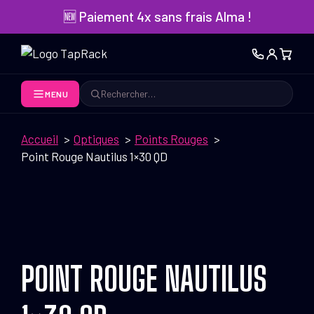
Aller
🆕 Paiement 4x sans frais Alma !
au
contenu
MENU
Rechercher
Accueil
Optiques
Points Rouges
Point Rouge Nautilus 1×30 QD
POINT ROUGE NAUTILUS