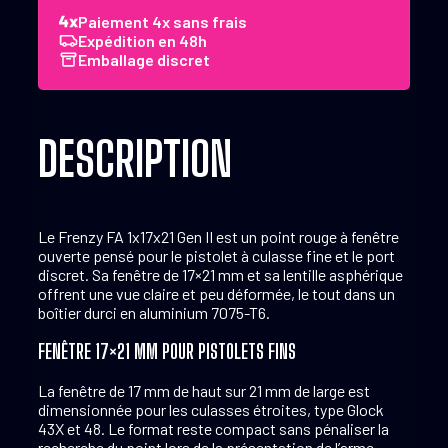
Fa
Paiement 4x sans frais
17x21
Expédition en 48h
Gen
Emballage discret
II
DESCRIPTION
Le Frenzy FA 1x17x21 Gen II est un point rouge à fenêtre
ouverte pensé pour le pistolet à culasse fine et le port
discret. Sa fenêtre de 17×21 mm et sa lentille asphérique
offrent une vue claire et peu déformée, le tout dans un
boîtier durci en aluminium 7075-T6.
FENÊTRE 17×21 MM POUR PISTOLETS FINS
La fenêtre de 17 mm de haut sur 21 mm de large est
dimensionnée pour les culasses étroites, type Glock
43X et 48. Le format reste compact sans pénaliser la
recherche du point lors de la présentation de l’arme.