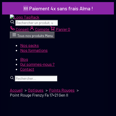
Aller
🆕 Paiement 4x sans frais Alma !
au
contenu
Rechercher
Rechercher
Conseil
Compte
Panier
0
Tous nos produits
Menu
Nos packs
Nos formations
Blog
Qui sommes-nous ?
Contact
Rechercher
Accueil
Optiques
Points Rouges
Point Rouge Frenzy Fa 17×21 Gen II