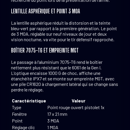
LENTILLE ASPHÉRIQUE ET POINT 3 MOA
La lentille asphérique réduit la distorsion et la teinte
bleu-vert par rapport à la première génération. Le point
de 3 MOA, réglable sur neuf niveaux de jour et deux
vision nocturne, va vite pour le tir défensif rapproché.
BOÎTIER 7075-T6 ET EMPREINTE MGT
Le passage à l’aluminium 7075-T6 rend le boîtier
nettement plus résistant que le 6061 de la Gen I.
L’optique encaisse 1000 G de choc, affiche une
étanchéité IPX7 et se monte sur empreinte MGT, avec
une pile CR1620 à chargement latéral qui se change sans
perdre le réglage.
Caractéristique
Valeur
Type
Point rouge ouvert pistolet 1x
Fenêtre
17 x 21 mm
Point
3 MOA
Réglage clic
1 MOA