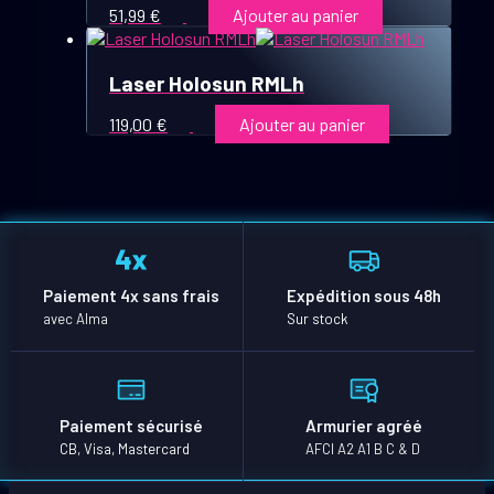
51,99
€
Ajouter au panier
Laser Holosun RMLh
119,00
€
Ajouter au panier
Paiement 4x sans frais
Expédition sous 48h
avec Alma
Sur stock
Paiement sécurisé
Armurier agréé
CB, Visa, Mastercard
AFCI A2 A1 B C & D