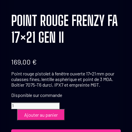
POINT ROUGE FRENZY FA
17×21 GEN II
169,00
€
Point rouge pistolet à fenêtre ouverte 17×21 mm pour
culasses fines, lentille asphérique et point de 3 MOA.
Boîtier 7075-T6 durci, IPX7 et empreinte MGT.
Disponible sur commande
quantité
de
Ajouter au panier
Point
Rouge
Frenzy