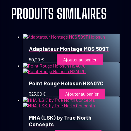
PRODUITS SIMILAIRES
Adaptateur Montage MOS 509T
50,00
€
Ajouter au panier
Point Rouge Holosun HS407C
325,00
€
Ajouter au panier
MHA (LSK) by True North
Concepts