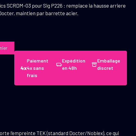
cs SCRDM-03 pour Sig P226 : remplace la hausse arriere
octer, maintien par barrette acier.
nier
Paiement
Expédition
Emballage
4x sans
en 48h
discret
frais
orte l’empreinte TEK (standard Docter/Noblex), ce qui