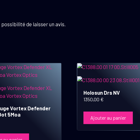
possibilité de laisser un avis.
Holosun Drs NV
1350,00
€
ouge Vortex Defender
Dot 5Moa
Ajouter au panier
r au panier