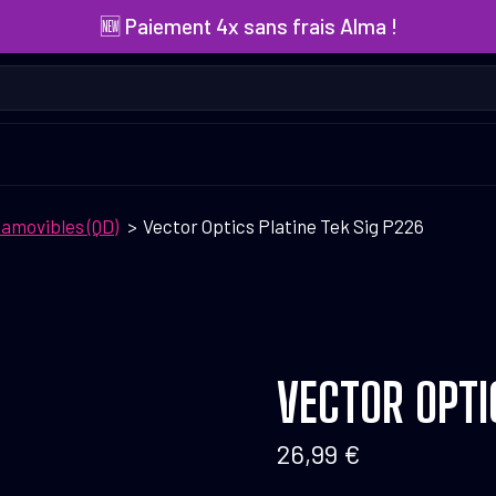
🆕 Paiement 4x sans frais Alma !
amovibles (QD)
Vector Optics Platine Tek Sig P226
VECTOR OPTI
26,99
€