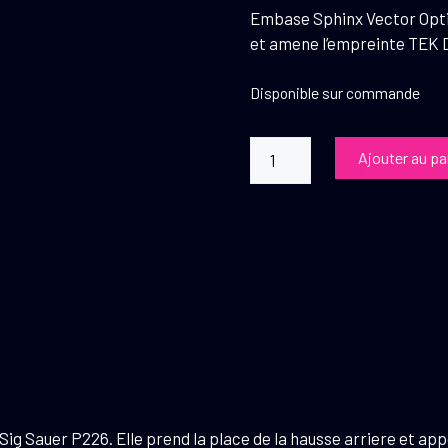
Embase Sphinx Vector Opti
et amene l’empreinte TEK D
Disponible sur commande
quantité
Ajouter au pa
de
Vector
Optics
Platine
Tek
Sig
P226
 Sauer P226. Elle prend la place de la hausse arriere et app