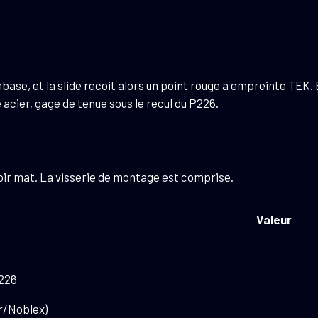
mbase, et la slide recoit alors un point rouge a empreinte TEK. 
acier, gage de tenue sous le recul du P226.
noir mat. La visserie de montage est comprise.
Valeur
P226
r/Noblex)