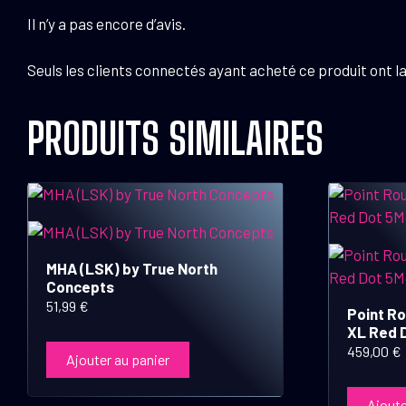
Il n’y a pas encore d’avis.
Seuls les clients connectés ayant acheté ce produit ont la 
PRODUITS SIMILAIRES
MHA (LSK) by True North
Concepts
51,99
€
Point R
XL Red 
459,00
€
Ajouter au panier
Ajoute