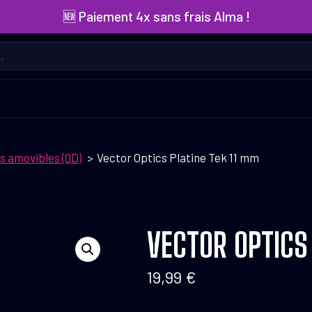
🆕 Paiement 4x sans frais Alma !
 amovibles (QD)
Vector Optics Platine Tek 11 mm
VECTOR OPTICS
19,99
€