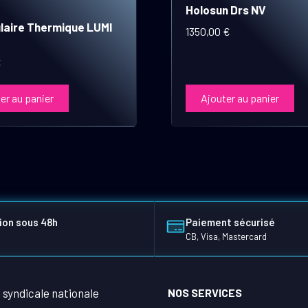
Holosun Drs NV
laire Thermique LUMI
1350,00
€
€
er au panier
Ajouter au panier
ion sous 48h
Paiement sécurisé
CB, Visa, Mastercard
NOS SERVICES