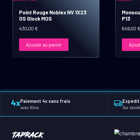
Point Rouge Noblex NV 1X23
Monocu
OS Glock MOS
P13
430,00
€
649,00
Ajouter au panier
Ajout
Paiement 4x sans frais
Expédit
avec Alma
Sur stock
TapRack