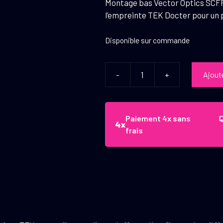
Montage bas Vector Optics SCFRM
l’empreinte TEK Docter pour un 
Disponible sur commande
-
+
Ajout
quantité
de
Vector
Optics
Paiement 4x sans
Platine
frais
Tek
11
mm