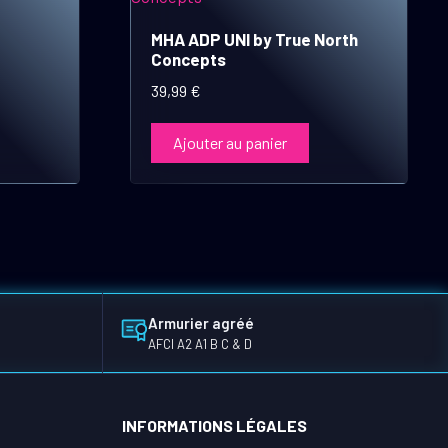
MHA ADP UNI by True North
Concepts
39,99
€
Ajouter au panier
Armurier agréé
AFCI A2 A1 B C & D
INFORMATIONS LÉGALES