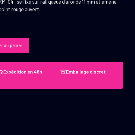
-04 : se fixe sur rail queue d’aronde 11 mm et amene
point rouge ouvert.
er au panier
Expédition en 48h
Emballage discret