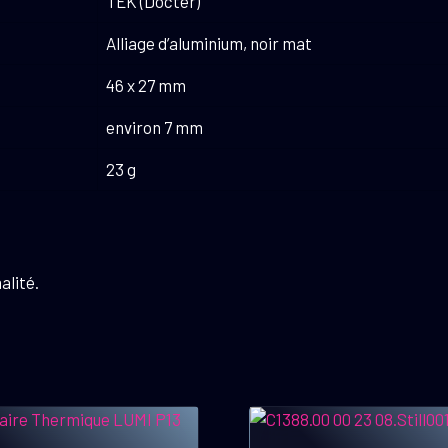
TEK (Docter)
Alliage d’aluminium, noir mat
46 x 27 mm
environ 7 mm
23 g
alité.