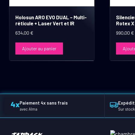
Holosun ARO EVO DUAL – Multi-
Silenci
réticule + Laser Vert et IR
Rotex X
634,00
€
990,00
€
Ajouter au panier
Ajoute
Paiement 4x sans frais
Expédit
avec Alma
Sur stock