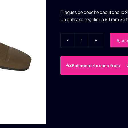
Plaques de couche caoutchouc 9 
Un entraxe régulier à 90 mm Se tr
-
+
Ajout
quantité
de
Plaques
de
Paiement 4x sans frais
couche
caoutchouc
9
à
28
mm
-
Country