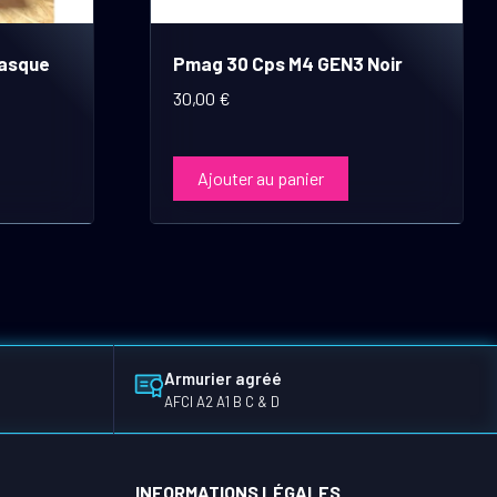
Casque
Pmag 30 Cps M4 GEN3 Noir
30,00
€
Ajouter au panier
Armurier agréé
AFCI A2 A1 B C & D
INFORMATIONS LÉGALES