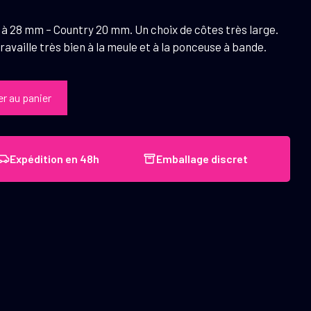
à 28 mm – Country 20 mm. Un choix de côtes très large.
availle très bien à la meule et à la ponceuse à bande.
er au panier
Expédition en 48h
Emballage discret