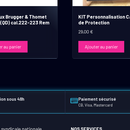
eux Brugger & Thomet
KIT Personnalisation 
 (QD) cal.222-223 Rem
de Protection
29,00
€
r au panier
Ajouter au panier
ion sous 48h
Paiement sécurisé
CB, Visa, Mastercard
NOS SERVICES