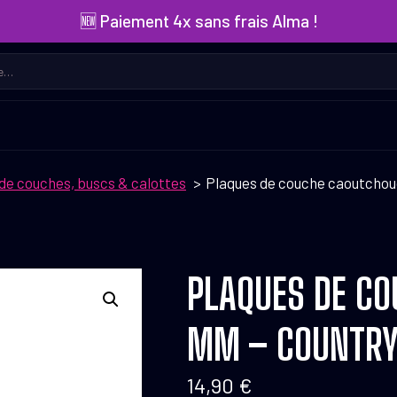
🆕 Paiement 4x sans frais Alma !
de couches, buscs & calottes
Plaques de couche caoutchou
PLAQUES DE CO
MM – COUNTR
14,90
€