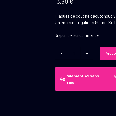
13,90
€
Plaques de couche caoutchouc 9 
Un entraxe régulier à 90 mm Se tr
Disponible sur commande
Ajout
quantité
de
Plaques
de
Paiement 4x sans
couche
frais
caoutchouc
9
à
28
mm