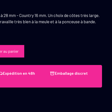
à 28 mm – Country 16 mm. Un choix de côtes très large.
availle très bien à la meule et à la ponceuse à bande.
er au panier
Expédition en 48h
Emballage discret