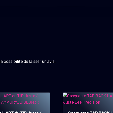
 possibilité de laisser un avis.
 L ART du TIR Juste /
Casquette TAP RACK L