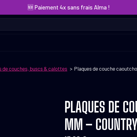
🆕 Paiement 4x sans frais Alma !
s de couches, buscs & calottes
Plaques de couche caoutcho
PLAQUES DE CO
MM – COUNTRY