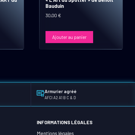
Bauduin
30,00
€
Ajouter au panier
Armurier agréé
AFCI A2 A1 B C & D
INFORMATIONS LÉGALES
Mentions légales