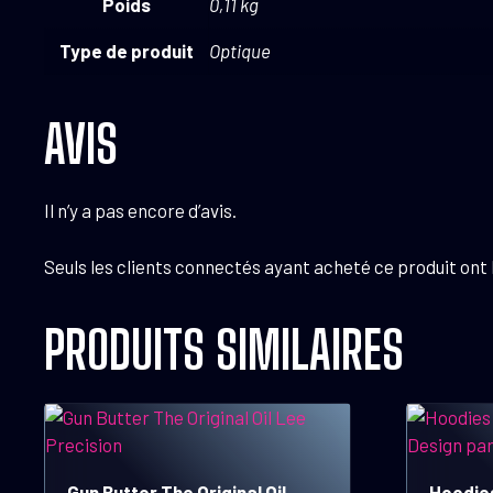
Poids
0,11 kg
Type de produit
Optique
AVIS
Il n’y a pas encore d’avis.
Seuls les clients connectés ayant acheté ce produit ont la
PRODUITS SIMILAIRES
Ce
produit
a
Gun Butter The Original Oil
Hoodies