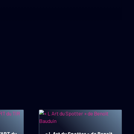
’ART du
« L Art du Spotter » de Benoit