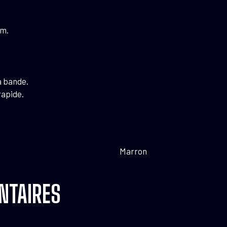
-
Country
mm.
16
mm
à bande.
rapide.
Marron
NTAIRES