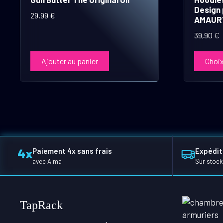
plusieurs
Design 
variations.
29,99
€
AMAUR
Les
39,90
€
options
peuvent
Ajouter au panier
Choix
être
choisies
sur
la
page
du
produit
Paiement 4x sans frais
Expédit
avec Alma
Sur stock
TapRack