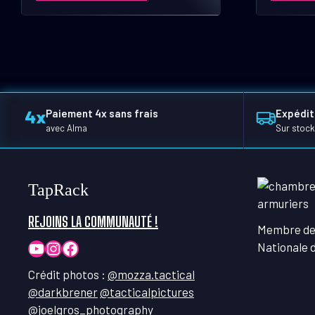
Paiement 4x sans frais
Expédit
avec Alma
Sur stock
TapRack
REJOINS LA COMMUNAUTÉ !
Membre de
YouTube
Instagram
Facebook
Nationale 
Crédit photos :
@mozza.tactical
@darkbrener
@tacticalpictures
@joelgros_photography