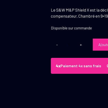
Le S&W M&P Shield X est la déc
compensateur. Chambré en 9×19, 
Disponible sur commande
Ajout
quantité
de
Pistolet
S&W
Paiement 4x sans frais
M&P9
Shield
X
TS
9x19
3.6IN
13/15RDS