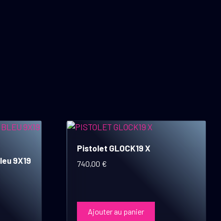
Pistolet GLOCK19 X
leu 9X19
740,00
€
Ajouter au panier