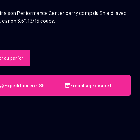
linaison Performance Center carry comp du Shield, avec
canon 3.6″, 13/15 coups.
er au panier
Expédition en 48h
Emballage discret