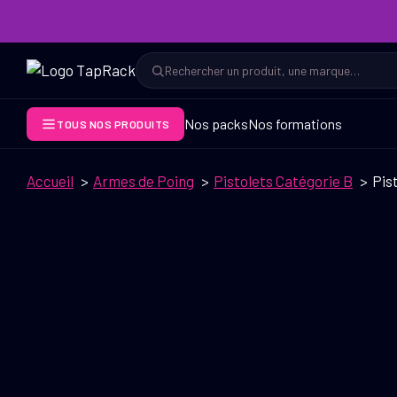
Aller
au
contenu
Rechercher
Rechercher
Nos packs
Nos formations
TOUS NOS PRODUITS
Accueil
Armes de Poing
Pistolets Catégorie B
Pis