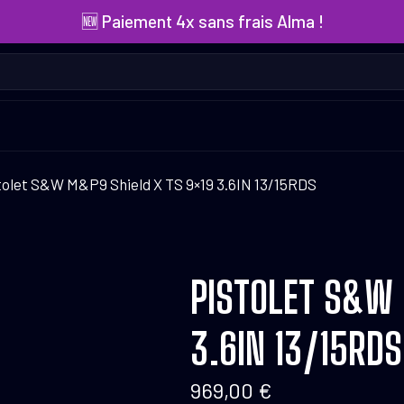
🆕 Paiement 4x sans frais Alma !
tolet S&W M&P9 Shield X TS 9×19 3.6IN 13/15RDS
PISTOLET S&W 
3.6IN 13/15RDS
969,00
€