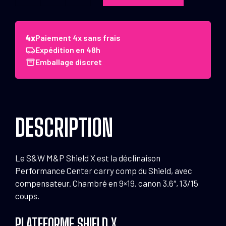
de
Pistolet
S&W
Paiement 4x sans frais
M&P9
Expédition en 48h
Shield
Emballage discret
X
PC
Carry
Comp
DESCRIPTION
TS
9x19
3.6"
Le S&W M&P Shield X est la déclinaison
13/15RDS
Performance Center carry comp du Shield, avec
compensateur. Chambré en 9×19, canon 3.6″, 13/15
coups.
PLATEFORME SHIELD X