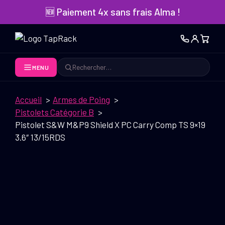
Aller
🆕 Paiement 4x sans frais Alma !
au
contenu
MENU
Rechercher
Accueil
Armes de Poing
Pistolets Catégorie B
Pistolet S&W M&P9 Shield X PC Carry Comp TS 9×19
3.6″ 13/15RDS