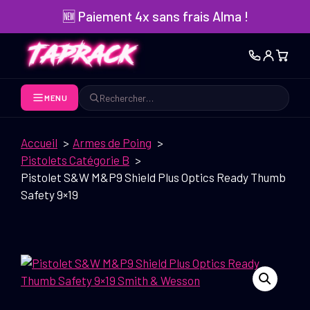
Aller
🆕 Paiement 4x sans frais Alma !
au
contenu
MENU
Rechercher
Accueil
Armes de Poing
Pistolets Catégorie B
Pistolet S&W M&P9 Shield Plus Optics Ready Thumb
Safety 9×19