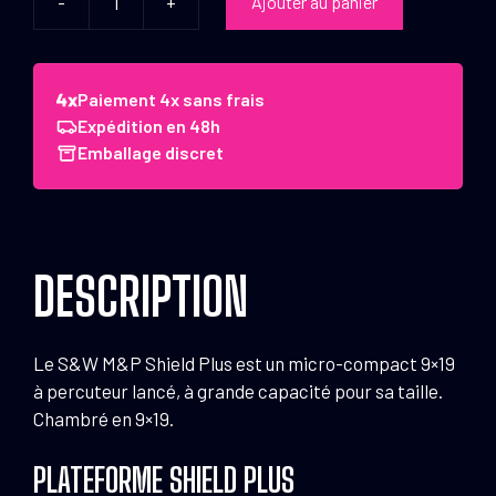
-
+
Ajouter au panier
quantité
de
Pistolet
S&W
Paiement 4x sans frais
M&P9
Expédition en 48h
Shield
Emballage discret
Plus
Optics
Ready
Thumb
DESCRIPTION
Safety
9x19
Le S&W M&P Shield Plus est un micro-compact 9×19
à percuteur lancé, à grande capacité pour sa taille.
Chambré en 9×19.
PLATEFORME SHIELD PLUS