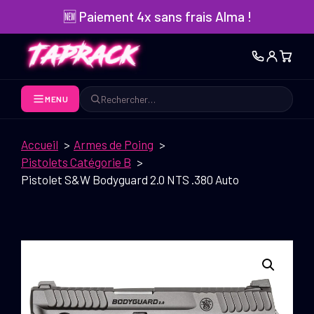
Aller
🆕 Paiement 4x sans frais Alma !
au
contenu
MENU
Rechercher
Accueil
Armes de Poing
Pistolets Catégorie B
Pistolet S&W Bodyguard 2.0 NTS .380 Auto