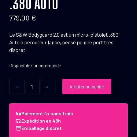
.380 AUTO
779,00
€
Le S&W Bodyguard 2.0 est un micro-pistolet .380
Auto à percuteur lancé, pensé pour le port très
discret.
Disponible sur commande
-
+
Ajouter au panier
quantité
de
Pistolet
S&W
Paiement 4x sans frais
Bodyguard
Expédition en 48h
2.0
Emballage discret
NTS