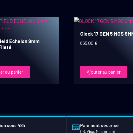
Glock 17 GEN 5 MOS 9M
ield Echelon 9mm
865,00
€
ileté
€
er au panier
Ajouter au panier
ion sous 48h
Paiement sécurisé
CB, Visa, Mastercard