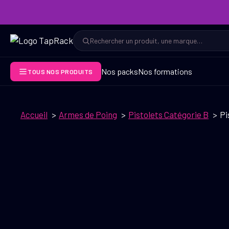
Aller
au
contenu
Rechercher
Rechercher
Nos packs
Nos formations
TOUS NOS PRODUITS
Accueil
Armes de Poing
Pistolets Catégorie B
Pi