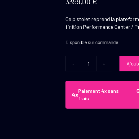
3399,00
€
Ce pistolet reprend la plateform
finition Performance Center / P
Disponible sur commande
-
+
Ajout
quantité
de
Pistolet
S&W
Paiement 4x sans
1911
frais
Pro
Series
Finition
Brossee
9x19