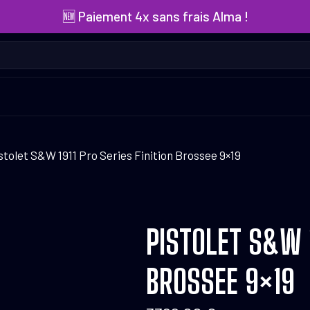
🆕 Paiement 4x sans frais Alma !
stolet S&W 1911 Pro Series Finition Brossee 9×19
PISTOLET S&W 1
BROSSEE 9×19