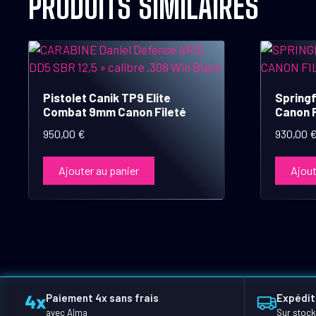
PRODUITS SIMILAIRES
Pistolet Canik TP9 Elite
Springf
Combat 9mm Canon Fileté
Canon F
950,00
€
930,00
Ajouter au panier
Ajout
Paiement 4x sans frais
Expédit
avec Alma
Sur stock