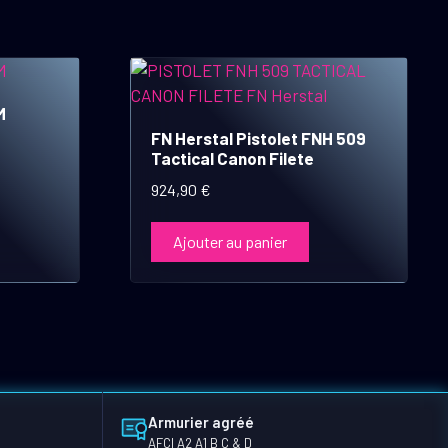
M
FN Herstal Pistolet FNH 509
Tactical Canon Filete
924,90
€
Ajouter au panier
Armurier agréé
AFCI A2 A1 B C & D