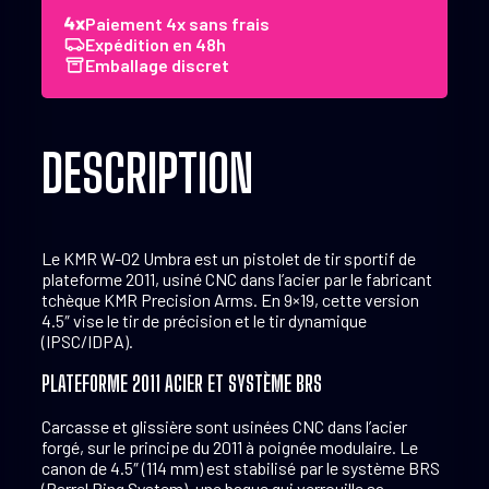
02
Paiement 4x sans frais
Umbra
Expédition en 48h
4.5"
Emballage discret
9x19
DESCRIPTION
Le KMR W-02 Umbra est un pistolet de tir sportif de
plateforme 2011, usiné CNC dans l’acier par le fabricant
tchèque KMR Precision Arms. En 9×19, cette version
4.5″ vise le tir de précision et le tir dynamique
(IPSC/IDPA).
PLATEFORME 2011 ACIER ET SYSTÈME BRS
Carcasse et glissière sont usinées CNC dans l’acier
forgé, sur le principe du 2011 à poignée modulaire. Le
canon de 4.5″ (114 mm) est stabilisé par le système BRS
(Barrel Ring System), une bague qui verrouille sa