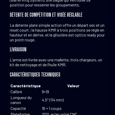
position pour resserrer les groupements.
DÉTENTE DE COMPÉTITION ET VISÉE RÉGLABLE
La détente plate simple action offre un départ sec et un
reset court ; la hausse KMR à trois positions se règle en
hauteur et en dérive, et la glissière est optics ready pour
un point rouge.
LIVRAISON
L’arme est livrée avec une mallette, trois chargeurs, un
kit de nettoyage et de l’huile KMR.
CARACTÉRISTIQUES TECHNIQUES
Caractéristique
Valeur
Calibre
9×19
Longueur du
4.5″ (114 mm)
canon
Capacité
16 + 1 coups
Plateforme
2011, acier usiné CNC