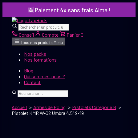
Aller
🆕 Paiement 4x sans frais Alma !
au
contenu
Rechercher
Rechercher
Conseil
Compte
Panier
0
Tous nos produits
Menu
Nos packs
Nos formations
Blog
Qui sommes-nous ?
Contact
Rechercher
Accueil
Armes de Poing
Pistolets Catégorie B
Pistolet KMR W-02 Umbra 4.5″ 9×19