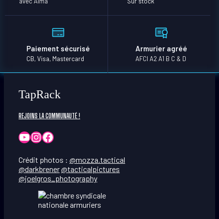
avec Alma
Sur stock
Paiement sécurisé
Armurier agréé
CB, Visa, Mastercard
AFCI A2 A1 B C & D
TapRack
REJOINS LA COMMUNAUTÉ !
YouTube
Instagram
Facebook
Crédit photos :
@mozza.tactical
@darkbrener
@tacticalpictures
@joelgros_photography