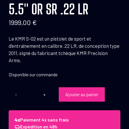
5.5″ OR SR .22 LR
1999,00
€
Le KMR S-02 est un pistolet de sport et
d’entraînement en calibre .22 LR, de conception type
2011, signé du fabricant tchèque KMR Precision
Arms.
Disponible sur commande
Ajouter au panier
quantité
de
Pistolet
KMR
Paiement 4x sans frais
S-
Expédition en 48h