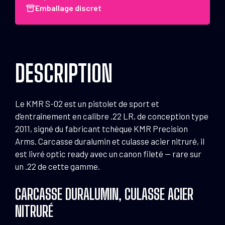
02
Emballage discret
L
5.5"
Or
SR
DESCRIPTION
.22
LR
Le KMR S-02 est un pistolet de sport et
d’entraînement en calibre .22 LR, de conception type
2011, signé du fabricant tchèque KMR Precision
Arms. Carcasse duralumin et culasse acier nitruré, il
est livré optic ready avec un canon fileté — rare sur
un .22 de cette gamme.
CARCASSE DURALUMIN, CULASSE ACIER
NITRURÉ