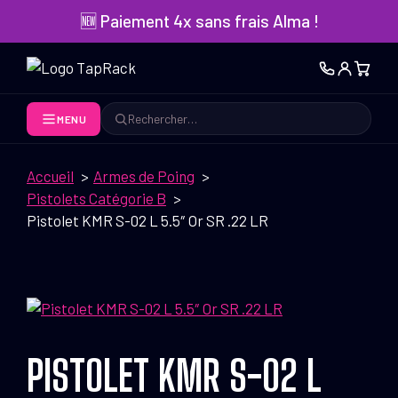
Aller
🆕 Paiement 4x sans frais Alma !
au
contenu
MENU
Rechercher
Accueil
Armes de Poing
Pistolets Catégorie B
Pistolet KMR S-02 L 5.5″ Or SR .22 LR
PISTOLET KMR S-02 L