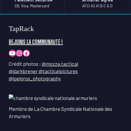
CB, Visa, Mastercard
AFCI A2 A1 B C & D
TapRack
REJOINS LA COMMUNAUTÉ !
YouTube
Instagram
Facebook
Crédit photos :
@mozza.tactical
@darkbrener
@tacticalpictures
@joelgros_photography
Membre de La Chambre Syndicale Nationale des
Armuriers