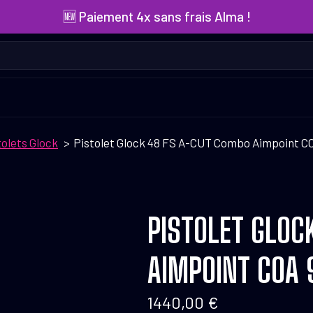
🆕 Paiement 4x sans frais Alma !
tolets Glock
Pistolet Glock 48 FS A-CUT Combo Aimpoint 
PISTOLET GLOC
AIMPOINT COA
1440,00
€