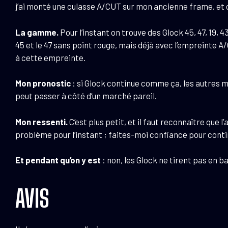
j’ai monté une culasse A/CUT sur mon ancienne frame, et c’
La gamme.
Pour l’instant on trouve des Glock 45, 47, 19, 4
45 et le 47 sans point rouge, mais déjà avec l’empreinte 
à cette empreinte.
Mon pronostic
: si Glock continue comme ça, les autres 
peut passer à côté d’un marché pareil.
Mon ressenti.
C’est plus petit, et il faut reconnaître que 
problème pour l’instant ; faites-moi confiance pour contin
Et pendant qu’on y est
: non, les Glock ne tirent pas en b
AVIS