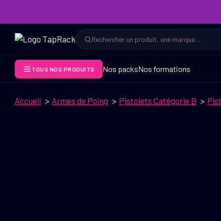
Aller
au
contenu
Rechercher
Rechercher
Nos packs
Nos formations
TOUS NOS PRODUITS
Accueil
Armes de Poing
Pistolets Catégorie B
Pis