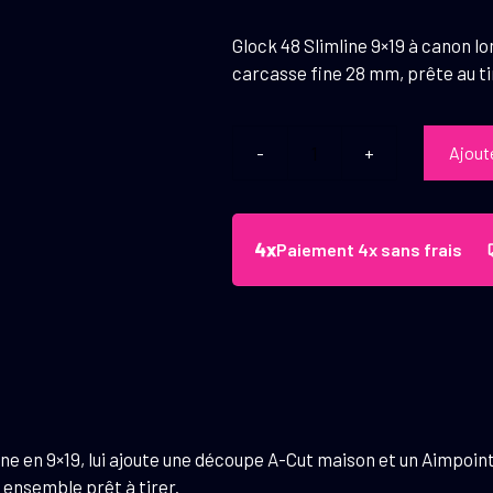
Glock 48 Slimline 9×19 à canon l
carcasse fine 28 mm, prête au ti
Ajout
quantité
de
Pistolet
Glock
Paiement 4x sans frais
48
FS
A-
CUT
Combo
Aimpoint
COA
e en 9×19, lui ajoute une découpe A-Cut maison et un Aimpoint 
9mm
n ensemble prêt à tirer.