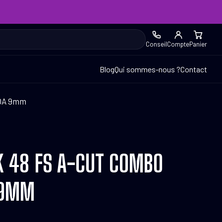
Conseil
Compte
Panier
Blog
Qui sommes-nous ?
Contact
COA 9mm
K 48 FS A-CUT COMBO
 9MM