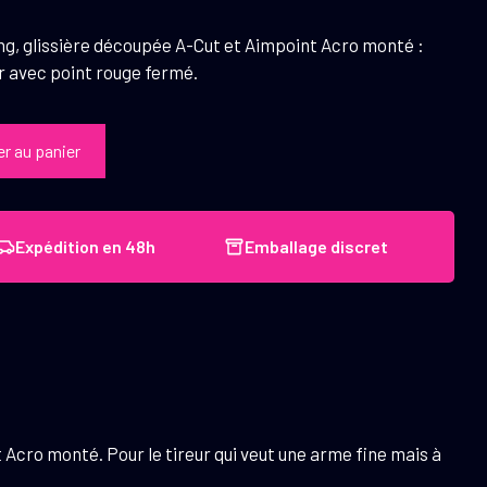
ong, glissière découpée A-Cut et Aimpoint Acro monté :
r avec point rouge fermé.
er au panier
Expédition en 48h
Emballage discret
Acro monté. Pour le tireur qui veut une arme fine mais à