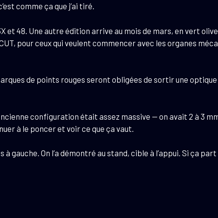
est comme ça que j’ai tiré.
3X et 48. Une autre édition arrive au mois de mars, en vert olive
A/CUT, pour ceux qui veulent commencer avec les organes mécan
marques de points rouges seront obligées de sortir une optiq
l’ancienne configuration était assez massive — on avait 2 à 3 mm d
uer à le poncer et voir ce que ça vaut.
as à gauche. On l’a démontré au stand, cible à l’appui. Si ça par