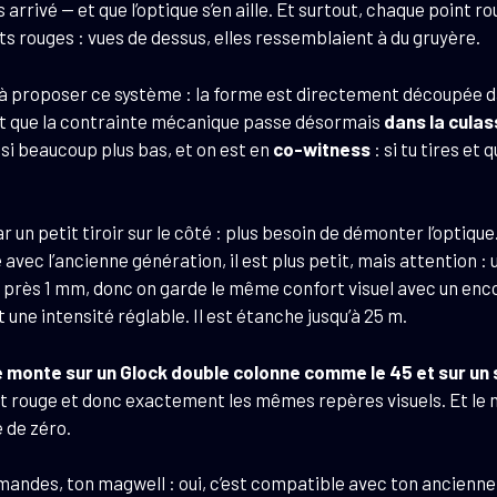
rrivé — et que l’optique s’en aille. Et surtout, chaque point r
s rouges : vues de dessus, elles ressemblaient à du gruyère.
à proposer ce système : la forme est directement découpée dans
c’est que la contrainte mécanique passe désormais
dans la culas
ussi beaucoup plus bas, et on est en
co-witness
: si tu tires et
 un petit tiroir sur le côté : plus besoin de démonter l’optiqu
te avec l’ancienne génération, il est plus petit, mais attention :
 près 1 mm, donc on garde le même confort visuel avec un enc
une intensité réglable. Il est étanche jusqu’à 25 m.
 monte sur un Glock double colonne comme le 45 et sur un
t rouge et donc exactement les mêmes repères visuels. Et l
e de zéro.
mandes, ton magwell : oui, c’est compatible avec ton ancienne 