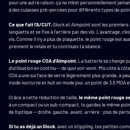
pour une autre raison, ça ne m’est personnellement jamais a
à des culasses pré-percées pour différents types de point
Ce que fait l’A/CUT.
Glock et Aimpoint sont les premiers 
languette et se fixe à l’arrière par des vis. L’avantage, 
vis. Comme il n’y a plus de plaquette, le point rouge est a
prennent le relais et tu continues ta séance.
Le point rouge COA d’Aimpoint.
La batterie se change par
d’utilisation en continu — de quoi voir venir. Mis côte à cô
COA a une surface de verre légèrement plus grande, à peu
mode nocturne et huit en mode jour, un point de 3,5 MOA et 
Grâce à cette réduction de taille,
le même point rouge se
à un compact ou un sub-compact, tu gardes le même poin
de l’optique — droite, gauche, avant, arrière : plus de pert
Si tu as déjà un Glock
, avec un stippling, tes petites com