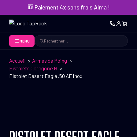
Aller
🆕 Paiement 4x sans frais Alma !
au
contenu
MENU
Rechercher
Accueil
Armes de Poing
Pistolets Catégorie B
Pistolet Desert Eagle .50 AE Inox
PISTOLET DESERT EAGLE