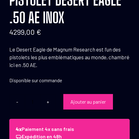
.50 AE INOX
4299,00
€
Le Desert Eagle de Magnum Research est l’un des
pistolets les plus emblématiques au monde, chambré
ici en .50 AE.
Disponible sur commande
Ajouter au panier
quantité
de
Pistolet
Desert
Paiement 4x sans frais
Eagle
Expédition en 48h