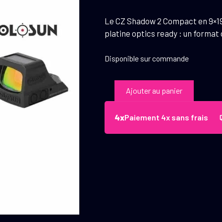
Le CZ Shadow 2 Compact en 9×19 l
platine optics ready : un format 
Disponible sur commande
quantité
Ajouter au panier
de
Pistolet
Paiement 4x sans frais
CZ
Shadow
2
Compact
+
Holosun
Cal.
9x19