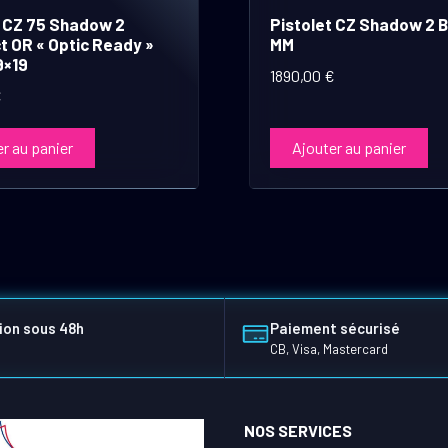
t CZ 75 Shadow 2
Pistolet CZ Shadow 2 B
 OR « Optic Ready »
MM
9×19
1890,00
€
€
r au panier
Ajouter au panier
ion sous 48h
Paiement sécurisé
CB, Visa, Mastercard
NOS SERVICES