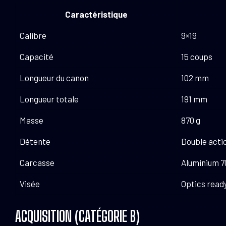
Caractéristique
Calibre
9×19
Capacité
15 coups
Longueur du canon
102 mm
Longueur totale
191 mm
Masse
870 g
Détente
Double actio
Carcasse
Aluminium 7
Visée
Optics ready
ACQUISITION (CATÉGORIE B)