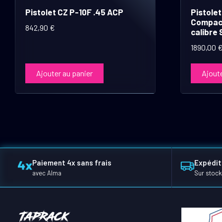
Pistolet CZ P-10F .45 ACP
Pistole
Compact
842,90
€
calibre 
1890,00
Ajouter au panier
Ajoute
Paiement 4x sans frais
Expédit
avec Alma
Sur stock
TapRack