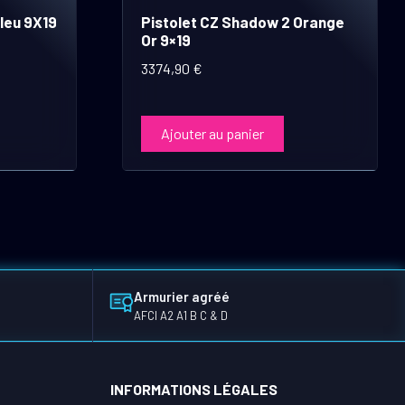
leu 9X19
Pistolet CZ Shadow 2 Orange
Or 9×19
3374,90
€
Ajouter au panier
Armurier agréé
AFCI A2 A1 B C & D
INFORMATIONS LÉGALES