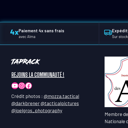
Paiement 4x sans frais
Expédit
avec Alma
Sur stock
TapRack
REJOINS LA COMMUNAUTÉ !
YouTube
Instagram
Facebook
Crédit photos :
@mozza.tactical
@darkbrener
@tacticalpictures
@joelgros_photography
Membre de
Nationale 