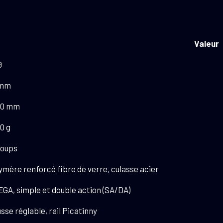
Valeur
9
 mm
90 mm
10 g
coups
ymère renforcé fibre de verre, culasse acier
GA, simple et double action (SA/DA)
sse réglable, rail Picatinny