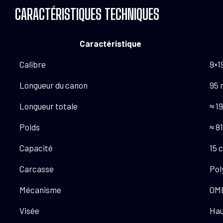
CARACTÉRISTIQUES TECHNIQUES
Caractéristique
Calibre
9×1
Longueur du canon
95
Longueur totale
≈ 1
Poids
≈ 8
Capacité
15 
Carcasse
Pol
Mécanisme
OME
Visée
Hau