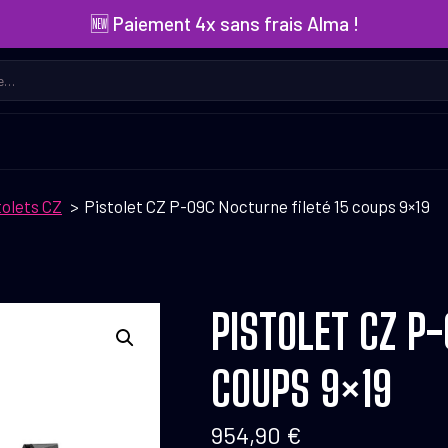
🆕 Paiement 4x sans frais Alma !
tolets CZ
Pistolet CZ P-09C Nocturne fileté 15 coups 9×19
PISTOLET CZ P-
COUPS 9×19
954,90
€