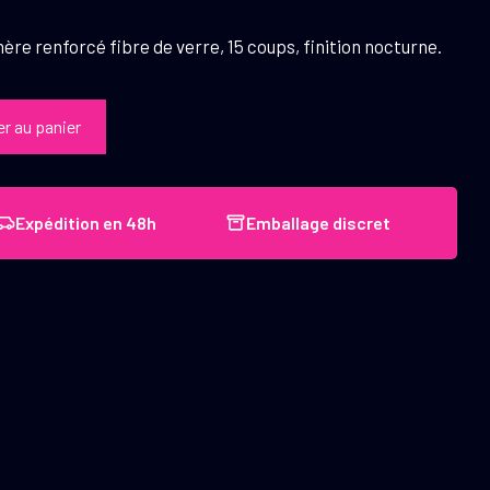
ère renforcé fibre de verre, 15 coups, finition nocturne.
er au panier
Expédition en 48h
Emballage discret