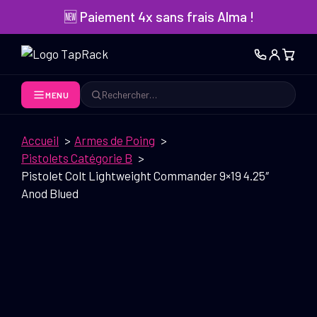
Aller
🆕 Paiement 4x sans frais Alma !
au
contenu
MENU
Rechercher
Accueil
Armes de Poing
Pistolets Catégorie B
Pistolet Colt Lightweight Commander 9×19 4.25″
Anod Blued