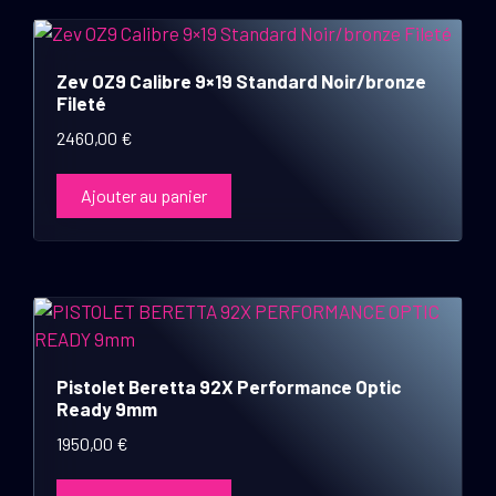
Zev OZ9 Calibre 9×19 Standard Noir/bronze
Fileté
2460,00
€
Ajouter au panier
Pistolet Beretta 92X Performance Optic
Ready 9mm
1950,00
€