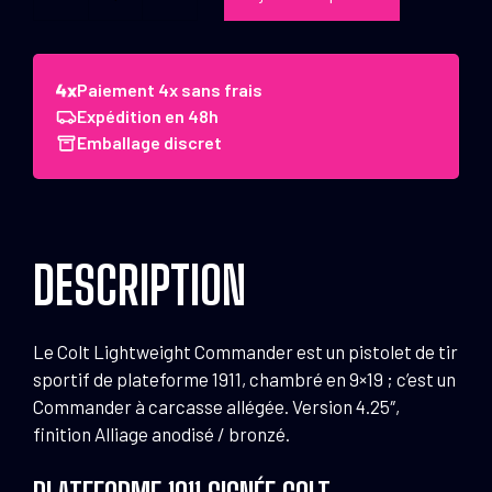
quantité
de
Pistolet
Colt
Paiement 4x sans frais
Lightweight
Expédition en 48h
Commander
Emballage discret
9x19
4.25"
Anod
Blued
DESCRIPTION
Le Colt Lightweight Commander est un pistolet de tir
sportif de plateforme 1911, chambré en 9×19 ; c’est un
Commander à carcasse allégée. Version 4.25″,
finition Alliage anodisé / bronzé.