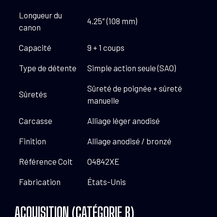
Longueur du
4.25″ (108 mm)
canon
Capacité
9 + 1 coups
Type de détente
Simple action seule (SAO)
Sûreté de poignée + sûreté
Sûretés
manuelle
Carcasse
Alliage léger anodisé
Finition
Alliage anodisé / bronzé
Référence Colt
O4842XE
Fabrication
États-Unis
ACQUISITION (CATÉGORIE B)